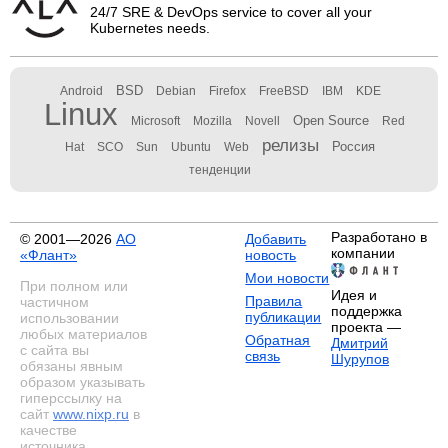
24/7 SRE & DevOps service to cover all your
Kubernetes needs.
BSD
Android
Debian
Firefox
FreeBSD
IBM
KDE
Linux
Open Source
Microsoft
Mozilla
Novell
Red
релизы
Россия
Hat
SCO
Sun
Ubuntu
Web
тенденции
Разработано в
© 2001—2026
АО
Добавить
компании
«Флант»
новость
Мои новости
При полном или
Идея и
Правила
частичном
поддержка
публикации
использовании
проекта —
любых материалов
Обратная
Дмитрий
с сайта вы
связь
Шурупов
обязаны явным
образом указывать
гиперссылку на
сайт
www.nixp.ru
в
качестве
источника.