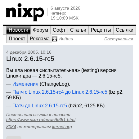
6 августа 2026,
четверг,
19:10:09 MSK
Новости
Форум
Софт
Статьи
Рецепты
Ссылки
Проект
Реклама
Войти
Постучаться
4 декабря 2005, 10:16
Linux 2.6.15-rc5
Вышла новая «испытательная» (testing) версия
Linux-ядра — 2.6.15-rc5.
—
Изменения
(ChangeLog).
—
Патч с Linux 2.6.15-rc4 до Linux 2.6.15-rc5
(bzip2,
59 КБ).
—
Патч до Linux 2.6.15-rc5
(bzip2, 6125 КБ).
Постоянная ссылка к новости:
https://www.nixp.ru/news/6851.html
.
8084
по материалам
kernel.org
.