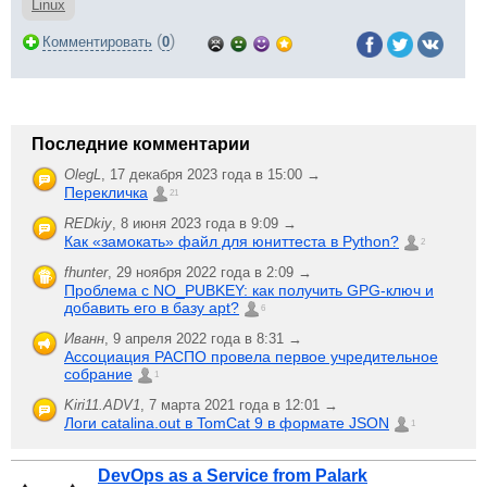
Linux
(
)
Комментировать
0
Последние комментарии
OlegL
,
17 декабря 2023 года в 15:00 →
Перекличка
21
REDkiy
,
8 июня 2023 года в 9:09 →
Как «замокать» файл для юниттеста в Python?
2
fhunter
,
29 ноября 2022 года в 2:09 →
Проблема с NO_PUBKEY: как получить GPG-ключ и
добавить его в базу apt?
6
Иванн
,
9 апреля 2022 года в 8:31 →
Ассоциация РАСПО провела первое учредительное
собрание
1
Kiri11.ADV1
,
7 марта 2021 года в 12:01 →
Логи catalina.out в TomCat 9 в формате JSON
1
DevOps as a Service from Palark