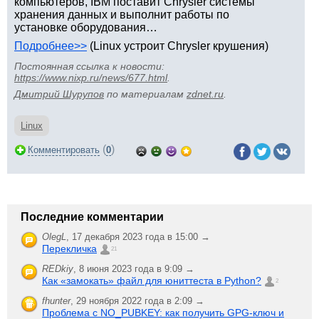
компьютеров, IBM поставит Chrysler системы
хранения данных и выполнит работы по
установке оборудования…
Подробнее>>
(Linux устроит Chrysler крушения)
Постоянная ссылка к новости:
https://www.nixp.ru/news/677.html
.
Дмитрий Шурупов
по материалам
zdnet.ru
.
Linux
(
)
Комментировать
0
Последние комментарии
OlegL
,
17 декабря 2023 года в 15:00 →
Перекличка
21
REDkiy
,
8 июня 2023 года в 9:09 →
Как «замокать» файл для юниттеста в Python?
2
fhunter
,
29 ноября 2022 года в 2:09 →
Проблема с NO_PUBKEY: как получить GPG-ключ и