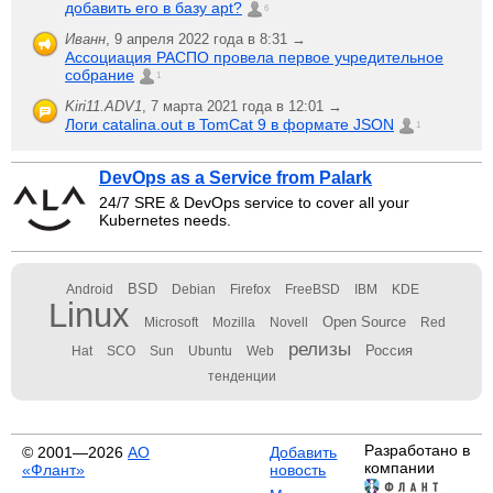
добавить его в базу apt?
6
Иванн
,
9 апреля 2022 года в 8:31 →
Ассоциация РАСПО провела первое учредительное
собрание
1
Kiri11.ADV1
,
7 марта 2021 года в 12:01 →
Логи catalina.out в TomCat 9 в формате JSON
1
DevOps as a Service from Palark
24/7 SRE & DevOps service to cover all your
Kubernetes needs.
BSD
Android
Debian
Firefox
FreeBSD
IBM
KDE
Linux
Open Source
Microsoft
Mozilla
Novell
Red
релизы
Россия
Hat
SCO
Sun
Ubuntu
Web
тенденции
Разработано в
© 2001—2026
АО
Добавить
компании
«Флант»
новость