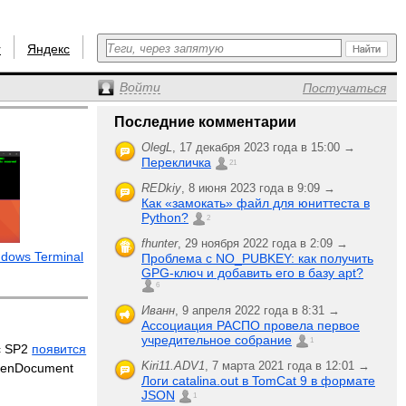
r
Яндекс
Войти
Постучаться
Последние комментарии
OlegL
,
17 декабря 2023 года в 15:00 →
Перекличка
21
REDkiy
,
8 июня 2023 года в 9:09 →
Как «замокать» файл для юниттеста в
Python?
2
fhunter
,
29 ноября 2022 года в 2:09 →
dows Terminal
Проблема с NO_PUBKEY: как получить
GPG-ключ и добавить его в базу apt?
6
Иванн
,
9 апреля 2022 года в 8:31 →
Ассоциация РАСПО провела первое
учредительное собрание
1
 с SP2
появится
Kiri11.ADV1
,
7 марта 2021 года в 12:01 →
penDocument
Логи catalina.out в TomCat 9 в формате
JSON
1