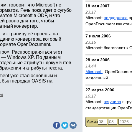
м, говорит, что Microsoft не
18 мая 2007
рматов. Речь пока идет о сугубо
23:17
тов Microsoft в ODF, и что
Microsoft
поддержала
п
ей ровно для того, чтобы
OpenDocument как стан
ватный конвертер.
 и страницу её проекта на
7 июля 2006
озданию конвертера, который
23:16
-формате OpenDocument.
Microsoft благоволит к
ыро». Распространяться этот
а — Windows XP. По данным
28 мая 2006
 отдельные атрибуты документов
14:44
бражения и атрибуты текста.
Microsoft
: OpenDocume
ent уже стал основным и
медленный
t был передан OASIS на
27 марта 2006
ml
.
16:17
Microsoft
вступила
в гру
стандартизации OpenD
Архив