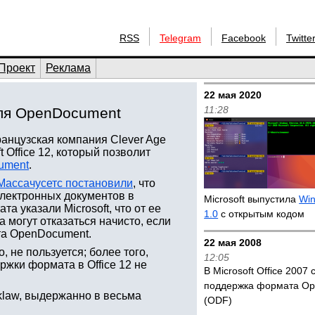
RSS
Telegram
Facebook
Twitte
Проект
Реклама
22 мая 2020
11:28
для OpenDocument
французская компания Clever Age
Office 12, который позволит
ument
.
Массачусетс постановили
, что
лектронных документов в
Microsoft выпустила
Win
а указали Microsoft, что от ее
1.0
с открытым кодом
 могут отказаться начисто, если
ата OpenDocument.
22 мая 2008
, не пользуется; более того,
12:05
жки формата в Office 12 не
В Microsoft Office 2007
поддержка формата O
klaw, выдержанно в весьма
(ODF)