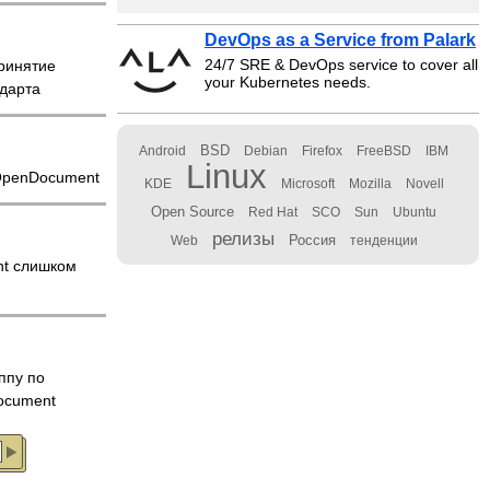
DevOps as a Service from Palark
24/7 SRE & DevOps service to cover all
ринятие
your Kubernetes needs.
дарта
BSD
Android
Debian
Firefox
FreeBSD
IBM
Linux
 OpenDocument
KDE
Microsoft
Mozilla
Novell
Open Source
Red Hat
SCO
Sun
Ubuntu
релизы
Россия
Web
тенденции
nt слишком
ппу по
ocument