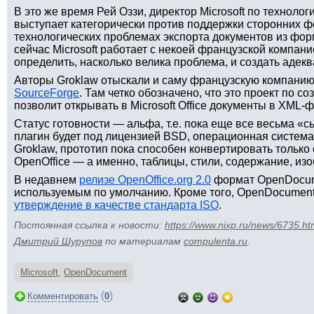
В это же время Рей Оззи, директор Microsoft по технология
выступает категорически против поддержки сторонних фо
технологических проблемах экспорта документов из форма
сейчас Microsoft работает с некоей французской компани
определить, насколько велика проблема, и создать адек
Авторы Groklaw отыскали и саму французскую компанию,
SourceForge
. Там четко обозначено, что это проект по с
позволит открывать в Microsoft Office документы в XML
Статус готовности — альфа, т.е. пока еще все весьма «с
плагин будет под лицензией BSD, операционная систем
Groklaw, прототип пока способен конвертировать только
OpenOffice — а именно, таблицы, стили, содержание, изо
В недавнем
релизе OpenOffice.org 2.0
формат OpenDocum
используемым по умолчанию. Кроме того, OpenDocumen
утверждение в качестве стандарта ISO
.
Постоянная ссылка к новости:
https://www.nixp.ru/news/6735.ht
Дмитрий Шурупов
по материалам
compulenta.ru
.
Microsoft
,
OpenDocument
(
)
Комментировать
0