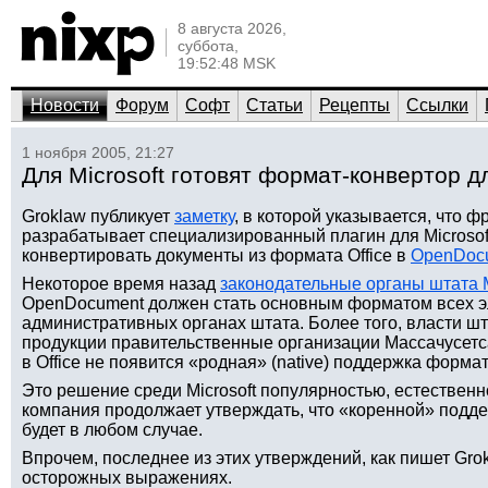
8 августа 2026,
суббота,
19:52:48 MSK
Новости
Форум
Софт
Статьи
Рецепты
Ссылки
1 ноября 2005, 21:27
Для Microsoft готовят формат-конвертор 
Groklaw публикует
заметку
, в которой указывается, что 
разрабатывает специализированный плагин для Microsoft 
конвертировать документы из формата Office в
OpenDoc
Некоторое время назад
законодательные органы штата 
OpenDocument должен стать основным форматом всех э
административных органах штата. Более того, власти штат
продукции правительственные организации Массачусетса
в Office не появится «родная» (native) поддержка форм
Это решение среди Microsoft популярностью, естественно
компания продолжает утверждать, что «коренной» поддер
будет в любом случае.
Впрочем, последнее из этих утверждений, как пишет Gro
осторожных выражениях.