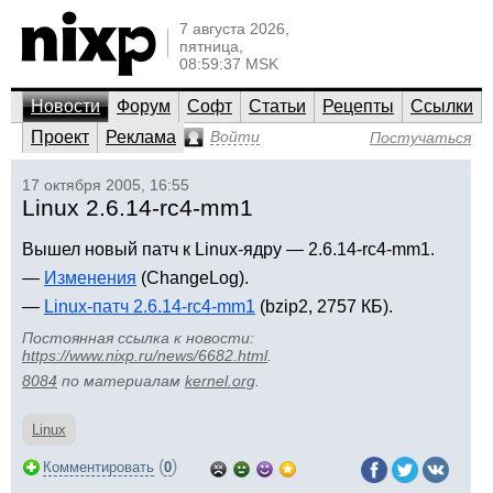
7 августа 2026,
пятница,
08:59:37 MSK
Новости
Форум
Софт
Статьи
Рецепты
Ссылки
Проект
Реклама
Войти
Постучаться
17 октября 2005, 16:55
Linux 2.6.14-rc4-mm1
Вышел новый патч к Linux-ядру — 2.6.14-rc4-mm1.
—
Изменения
(ChangeLog).
—
Linux-патч 2.6.14-rc4-mm1
(bzip2, 2757 КБ).
Постоянная ссылка к новости:
https://www.nixp.ru/news/6682.html
.
8084
по материалам
kernel.org
.
Linux
(
)
Комментировать
0