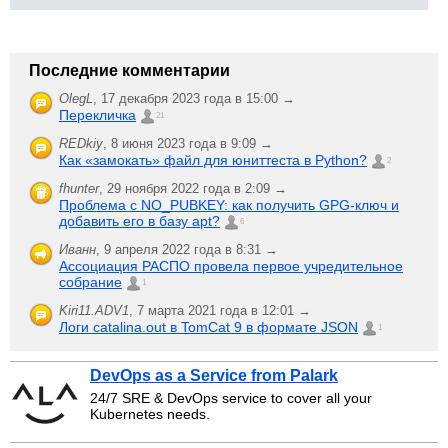
Последние комментарии
OlegL
,
17 декабря 2023 года в 15:00 →
Перекличка
21
REDkiy
,
8 июня 2023 года в 9:09 →
Как «замокать» файл для юниттеста в Python?
2
fhunter
,
29 ноября 2022 года в 2:09 →
Проблема с NO_PUBKEY: как получить GPG-ключ и
добавить его в базу apt?
6
Иванн
,
9 апреля 2022 года в 8:31 →
Ассоциация РАСПО провела первое учредительное
собрание
1
Kiri11.ADV1
,
7 марта 2021 года в 12:01 →
Логи catalina.out в TomCat 9 в формате JSON
1
DevOps as a Service from Palark
24/7 SRE & DevOps service to cover all your
Kubernetes needs.