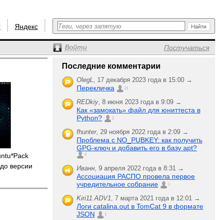
r
Яндекс
Войти
Постучаться
Последние комментарии
OlegL
,
17 декабря 2023 года в 15:00 →
Перекличка
21
REDkiy
,
8 июня 2023 года в 9:09 →
Как «замокать» файл для юниттеста в
Python?
2
fhunter
,
29 ноября 2022 года в 2:09 →
Проблема с NO_PUBKEY: как получить
GPG-ключ и добавить его в базу apt?
untu*Pack
6
до версии
Иванн
,
9 апреля 2022 года в 8:31 →
Ассоциация РАСПО провела первое
учредительное собрание
1
Kiri11.ADV1
,
7 марта 2021 года в 12:01 →
Логи catalina.out в TomCat 9 в формате
JSON
1