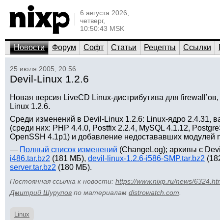
6 августа 2026,
четверг,
10:50:43 MSK
Новости
Форум
Софт
Статьи
Рецепты
Ссылки
25 июля 2005, 20:56
Devil-Linux 1.2.6
Новая версия LiveCD Linux-дистрибутива для firewall’ов,
Linux 1.2.6.
Среди изменений в Devil-Linux 1.2.6: Linux-ядро 2.4.3
(среди них: PHP 4.4.0, Postfix 2.2.4, MySQL 4.1.12, Postg
OpenSSH 4.1p1) и добавление недостававших модулей net
—
Полный список изменений
(ChangeLog); архивы с Devil
i486.tar.bz2
(181 МБ),
devil-linux-1.2.6-i586-SMP.tar.bz2
(18
server.tar.bz2
(180 МБ).
Постоянная ссылка к новости:
https://www.nixp.ru/news/6324.ht
Дмитрий Шурупов
по материалам
distrowatch.com
.
Linux