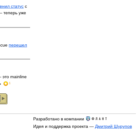
енил статус
с
 — теперь уже
scue
перешел
 это mainline
ь
1
Разработано в компании
Идея и поддержка проекта —
Дмитрий Шурупов