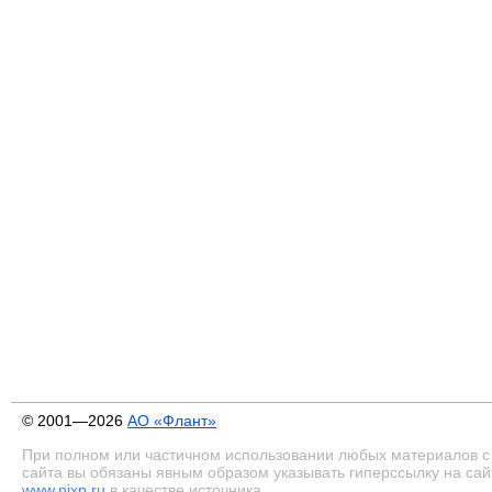
© 2001—2026
АО «Флант»
При полном или частичном использовании любых материалов с
сайта вы обязаны явным образом указывать гиперссылку на сай
www.nixp.ru
в качестве источника.