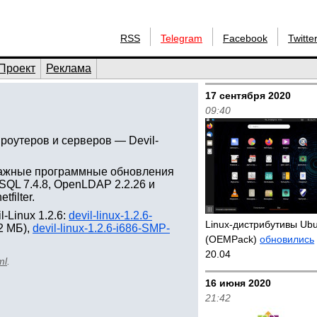
RSS
Telegram
Facebook
Twitte
Проект
Реклама
17 сентября 2020
09:40
 роутеров и серверов — Devil-
1, важные программные обновления
reSQL 7.4.8, OpenLDAP 2.2.26 и
filter.
-Linux 1.2.6:
devil-linux-1.2.6-
Linux-дистрибутивы Ub
2 МБ),
devil-linux-1.2.6-i686-SMP-
(OEMPack)
обновились
20.04
ml
.
16 июня 2020
21:42