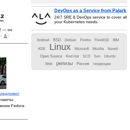
DevOps as a Service from Palark
24/7 SRE & DevOps service to cover all
your Kubernetes needs.
2 — он
2
2
BSD
Android
Debian
Firefox
FreeBSD
IBM
Linux
KDE
Microsoft
Mozilla
Novell
Open Source
Red Hat
SCO
Sun
Ubuntu
релизы
Россия
Web
тенденции
предложил
пакеты-
лении Fedora