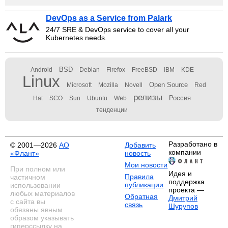
DevOps as a Service from Palark
24/7 SRE & DevOps service to cover all your
Kubernetes needs.
BSD
Android
Debian
Firefox
FreeBSD
IBM
KDE
Linux
Open Source
Microsoft
Mozilla
Novell
Red
релизы
Россия
Hat
SCO
Sun
Ubuntu
Web
тенденции
Разработано в
© 2001—2026
АО
Добавить
компании
«Флант»
новость
Мои новости
При полном или
Идея и
Правила
частичном
поддержка
публикации
использовании
проекта —
любых материалов
Обратная
Дмитрий
с сайта вы
связь
Шурупов
обязаны явным
образом указывать
гиперссылку на