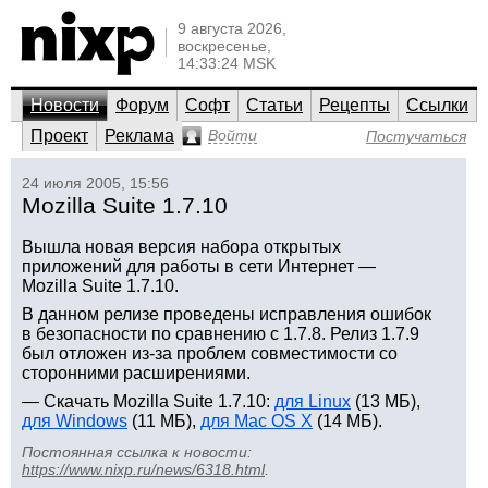
9 августа 2026,
воскресенье,
14:33:24 MSK
Новости
Форум
Софт
Статьи
Рецепты
Ссылки
Проект
Реклама
Войти
Постучаться
24 июля 2005, 15:56
Mozilla Suite 1.7.10
Вышла новая версия набора открытых
приложений для работы в сети Интернет —
Mozilla Suite 1.7.10.
В данном релизе проведены исправления ошибок
в безопасности по сравнению с 1.7.8. Релиз 1.7.9
был отложен из-за проблем совместимости со
сторонними расширениями.
— Скачать Mozilla Suite 1.7.10:
для Linux
(13 МБ),
для Windows
(11 МБ),
для Mac OS X
(14 МБ).
Постоянная ссылка к новости:
https://www.nixp.ru/news/6318.html
.