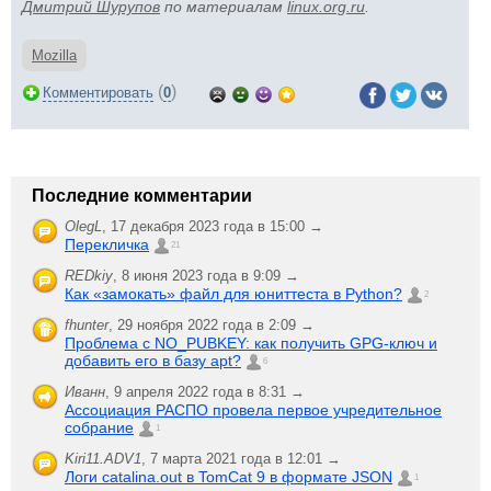
Дмитрий Шурупов
по материалам
linux.org.ru
.
Mozilla
(
)
Комментировать
0
Последние комментарии
OlegL
,
17 декабря 2023 года в 15:00 →
Перекличка
21
REDkiy
,
8 июня 2023 года в 9:09 →
Как «замокать» файл для юниттеста в Python?
2
fhunter
,
29 ноября 2022 года в 2:09 →
Проблема с NO_PUBKEY: как получить GPG-ключ и
добавить его в базу apt?
6
Иванн
,
9 апреля 2022 года в 8:31 →
Ассоциация РАСПО провела первое учредительное
собрание
1
Kiri11.ADV1
,
7 марта 2021 года в 12:01 →
Логи catalina.out в TomCat 9 в формате JSON
1