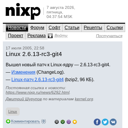
7 августа 2026,
пятница,
04:37:54 MSK
Новости
Форум
Софт
Статьи
Рецепты
Ссылки
Проект
Реклама
Войти
Постучаться
17 июля 2005, 22:58
Linux 2.6.13-rc3-git4
Вышел новый патч к Linux-ядру — 2.6.13-rc3-git4.
—
Изменения
(ChangeLog).
—
Linux-патч 2.6.13-rc3-git4
(bzip2, 96 КБ).
Постоянная ссылка к новости:
https://www.nixp.ru/news/6292.html
.
Дмитрий Шурупов
по материалам
kernel.org
.
Linux
(
)
Комментировать
0