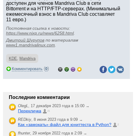
доступен для членов Mandriva Club в сети
Bittorrent и на HTTP/FTP-серверах. (Минимальный
ежемесячный взнос в Mandriva Club составляет
11 евро.)
Постоянная ссылка к новости:
https://www.nixp.ru/news/6258.html
.
Дмитрий Шурупов
по материалам
www1.mandrivalinux.com
.
KDE
,
Mandriva
(
)
Комментировать
0
Последние комментарии
OlegL
,
17 декабря 2023 года в 15:00 →
Перекличка
21
REDkiy
,
8 июня 2023 года в 9:09 →
Как «замокать» файл для юниттеста в Python?
2
fhunter
,
29 ноября 2022 года в 2:09 →