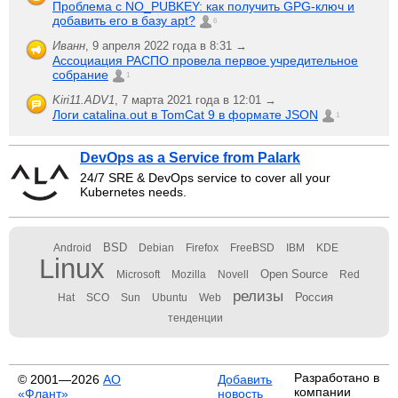
Проблема с NO_PUBKEY: как получить GPG-ключ и
добавить его в базу apt?
6
Иванн
,
9 апреля 2022 года в 8:31 →
Ассоциация РАСПО провела первое учредительное
собрание
1
Kiri11.ADV1
,
7 марта 2021 года в 12:01 →
Логи catalina.out в TomCat 9 в формате JSON
1
DevOps as a Service from Palark
24/7 SRE & DevOps service to cover all your
Kubernetes needs.
BSD
Android
Debian
Firefox
FreeBSD
IBM
KDE
Linux
Open Source
Microsoft
Mozilla
Novell
Red
релизы
Россия
Hat
SCO
Sun
Ubuntu
Web
тенденции
Разработано в
© 2001—2026
АО
Добавить
компании
«Флант»
новость