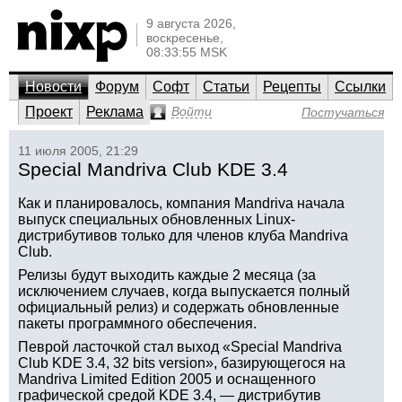
9 августа 2026,
воскресенье,
08:33:55 MSK
Новости
Форум
Софт
Статьи
Рецепты
Ссылки
Проект
Реклама
Войти
Постучаться
11 июля 2005, 21:29
Special Mandriva Club KDE 3.4
Как и планировалось, компания Mandriva начала
выпуск специальных обновленных Linux-
дистрибутивов только для членов клуба Mandriva
Club.
Релизы будут выходить каждые 2 месяца (за
исключением случаев, когда выпускается полный
официальный релиз) и содержать обновленные
пакеты программного обеспечения.
Певрой ласточкой стал выход «Special Mandriva
Club KDE 3.4, 32 bits version», базирующегося на
Mandriva Limited Edition 2005 и оснащенного
графической средой KDE 3.4, — дистрибутив