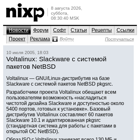
8 августа 2026,
суббота,
08:30:40 MSK
Новости
Форум
Софт
Статьи
Рецепты
Ссылки
Проект
Реклама
Войти
Постучаться
10 июля 2005, 18:03
Voltalinux: Slackware с системой
пакетов NetBSD
Voltalinux — GNU/Linux-дистрибутив на базе
Slackware с системой пакетов NetBSD pkgsrc.
Разработчики проекта Voltalinux обещают всем
пользователям возможность «насладиться
чистотой дизайна Slackware и доступностью около
5400 портов, готовых к установке». Базовый
дистрибутив Voltalinux составляют 60 пакетов
Slackware 10.1 и адаптированная pkgsrc
(стандартная система для работы с пакетами в
открытой ОС NetBSD).
Образ ISO с Voltalinux занимает всего 130 МБ и