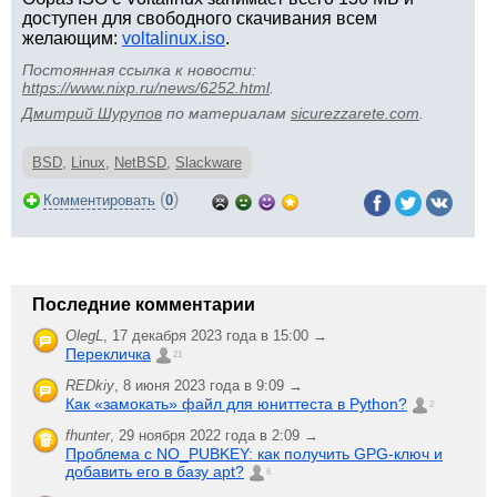
доступен для свободного скачивания всем
желающим:
voltalinux.iso
.
Постоянная ссылка к новости:
https://www.nixp.ru/news/6252.html
.
Дмитрий Шурупов
по материалам
sicurezzarete.com
.
BSD
,
Linux
,
NetBSD
,
Slackware
(
)
Комментировать
0
Последние комментарии
OlegL
,
17 декабря 2023 года в 15:00 →
Перекличка
21
REDkiy
,
8 июня 2023 года в 9:09 →
Как «замокать» файл для юниттеста в Python?
2
fhunter
,
29 ноября 2022 года в 2:09 →
Проблема с NO_PUBKEY: как получить GPG-ключ и
добавить его в базу apt?
6