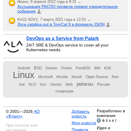
Иванн
,
9 апреля 2022 года в 8:31 →
Ассоциация РАСПО провела первое учредительное
собрание
1
Kiri11.ADV1
,
7 марта 2021 года в 12:01 →
Логи catalina.out в TomCat 9 в формате JSON
1
DevOps as a Service from Palark
24/7 SRE & DevOps service to cover all your
Kubernetes needs.
BSD
Android
Debian
Firefox
FreeBSD
IBM
KDE
Linux
Open Source
Microsoft
Mozilla
Novell
Red
релизы
Россия
Hat
SCO
Sun
Ubuntu
Web
тенденции
Разработано в
© 2001—2026
АО
Добавить
компании
«Флант»
новость
Мои новости
При полном или
Идея и
Правила
частичном