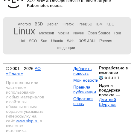
24/7 SRE & DevOps service to cover all your
Kubernetes needs.
BSD
Android
Debian
Firefox
FreeBSD
IBM
KDE
Linux
Open Source
Microsoft
Mozilla
Novell
Red
релизы
Россия
Hat
SCO
Sun
Ubuntu
Web
тенденции
Разработано в
© 2001—2026
АО
Добавить
компании
«Флант»
новость
Мои новости
При полном или
Идея и
Правила
частичном
поддержка
публикации
использовании
проекта —
любых материалов
Обратная
Дмитрий
с сайта вы
связь
Шурупов
обязаны явным
образом указывать
гиперссылку на
сайт
www.nixp.ru
в
качестве
источника.