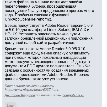
такого файла на машине возникает ошибка
переполнения буфера, провоцирующая
последующий запуск вредоносного программного
кода. Проблема связана с функцией
UnixAppOpenFilePerform().
Брешь присутствует в Adobe Reader версий 5.0.9
or 5.0.10 для платформ Linux, Solaris, IBM-AIX и
HP-UX. Устранить опасность можно путем
загрузки обновленной модификации приложения,
доступной на веб-сайте разработчиков.
Кроме того, пакеты Adobe Reader 5.0.9/5.0.10
содержат еще одну, менее опасную уязвимость,
при помощи которой локальный нападающий
может получить несанкционированный доступ к
документам PDF другого пользователя. Ошибка
связана с особенностями создания временных
файлов приложениями Adobe Reader. Впрочем,
данная брешь также уже устранена.
Постоянная ссылка к новости:
https://www.nixp.ru/news/6237.html
.
Дмитрий Шурупов
по материалам
compulenta.ru
.
Linux