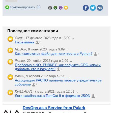
(
)
Комментировать
0
Последние комментарии
OlegL
,
17 декабря 2023 года в 15:00 →
Перекличка
21
REDkiy
,
8 июня 2023 года в 9:09 →
Как «замокать» файл для юниттеста в Python?
2
fhunter
,
29 ноября 2022 года в 2:09 →
Проблема с NO_PUBKEY: как получить GPG-ключ и
добавить его в базу apt?
6
Иванн
,
9 апреля 2022 года в 8:31 →
Ассоциация РАСПО провела первое учредительное
собрание
1
Kiri11.ADV1
,
7 марта 2021 года в 12:01 →
Логи catalina.out в TomCat 9 в формате JSON
1
DevOps as a Service from Palark