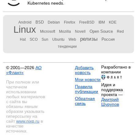
Kubernetes needs.
BSD
Android
Debian
Firefox
FreeBSD
IBM
KDE
Linux
Open Source
Microsoft
Mozilla
Novell
Red
релизы
Россия
Hat
SCO
Sun
Ubuntu
Web
тенденции
Разработано в
© 2001—2026
АО
Добавить
компании
«Флант»
новость
Мои новости
При полном или
Идея и
Правила
частичном
поддержка
публикации
использовании
проекта —
любых материалов
Обратная
Дмитрий
с сайта вы
связь
Шурупов
обязаны явным
образом указывать
гиперссылку на
сайт
www.nixp.ru
в
качестве
источника.