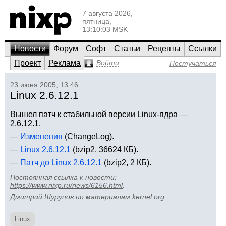
7 августа 2026,
пятница,
13:10:03 MSK
Новости
Форум
Софт
Статьи
Рецепты
Ссылки
Проект
Реклама
Войти
Постучаться
23 июня 2005, 13:46
Linux 2.6.12.1
Вышел патч к стабильной версии Linux-ядра —
2.6.12.1.
—
Изменения
(ChangeLog).
—
Linux 2.6.12.1
(bzip2, 36624 КБ).
—
Патч до Linux 2.6.12.1
(bzip2, 2 КБ).
Постоянная ссылка к новости:
https://www.nixp.ru/news/6156.html
.
Дмитрий Шурупов
по материалам
kernel.org
.
Linux