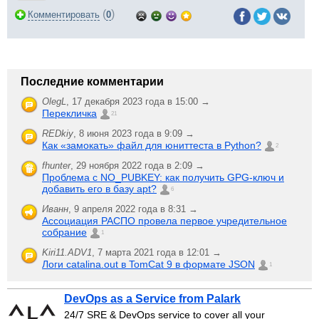
(
)
Комментировать
0
Последние комментарии
OlegL
,
17 декабря 2023 года в 15:00 →
Перекличка
21
REDkiy
,
8 июня 2023 года в 9:09 →
Как «замокать» файл для юниттеста в Python?
2
fhunter
,
29 ноября 2022 года в 2:09 →
Проблема с NO_PUBKEY: как получить GPG-ключ и
добавить его в базу apt?
6
Иванн
,
9 апреля 2022 года в 8:31 →
Ассоциация РАСПО провела первое учредительное
собрание
1
Kiri11.ADV1
,
7 марта 2021 года в 12:01 →
Логи catalina.out в TomCat 9 в формате JSON
1
DevOps as a Service from Palark
24/7 SRE & DevOps service to cover all your