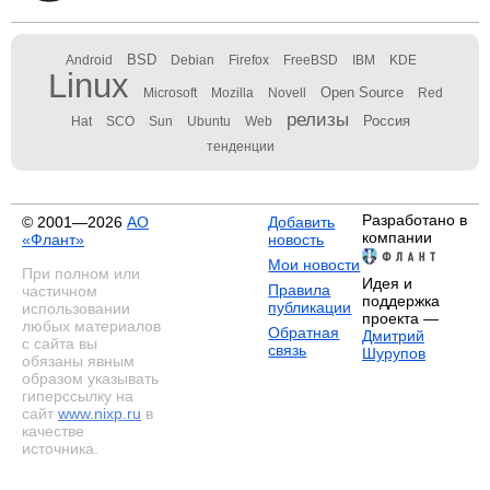
BSD
Android
Debian
Firefox
FreeBSD
IBM
KDE
Linux
Open Source
Microsoft
Mozilla
Novell
Red
релизы
Россия
Hat
SCO
Sun
Ubuntu
Web
тенденции
Разработано в
© 2001—2026
АО
Добавить
компании
«Флант»
новость
Мои новости
При полном или
Идея и
Правила
частичном
поддержка
публикации
использовании
проекта —
любых материалов
Обратная
Дмитрий
с сайта вы
связь
Шурупов
обязаны явным
образом указывать
гиперссылку на
сайт
www.nixp.ru
в
качестве
источника.