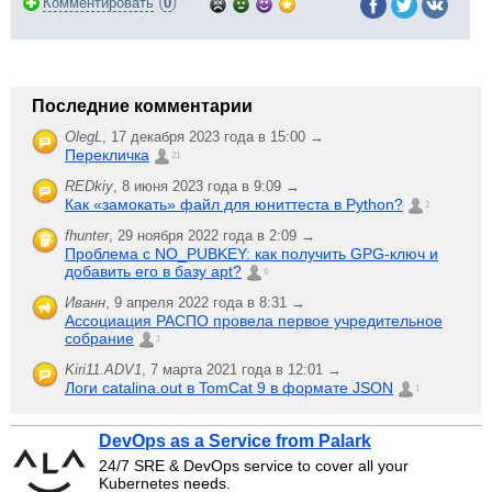
(
)
Комментировать
0
Последние комментарии
OlegL
,
17 декабря 2023 года в 15:00 →
Перекличка
21
REDkiy
,
8 июня 2023 года в 9:09 →
Как «замокать» файл для юниттеста в Python?
2
fhunter
,
29 ноября 2022 года в 2:09 →
Проблема с NO_PUBKEY: как получить GPG-ключ и
добавить его в базу apt?
6
Иванн
,
9 апреля 2022 года в 8:31 →
Ассоциация РАСПО провела первое учредительное
собрание
1
Kiri11.ADV1
,
7 марта 2021 года в 12:01 →
Логи catalina.out в TomCat 9 в формате JSON
1
DevOps as a Service from Palark
24/7 SRE & DevOps service to cover all your
Kubernetes needs.