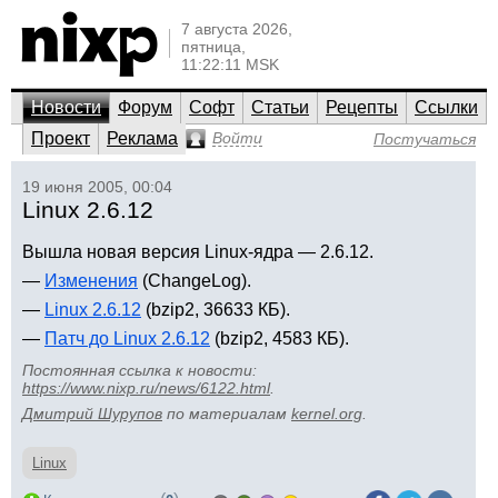
7 августа 2026,
пятница,
11:22:11 MSK
Новости
Форум
Софт
Статьи
Рецепты
Ссылки
Проект
Реклама
Войти
Постучаться
19 июня 2005, 00:04
Linux 2.6.12
Вышла новая версия Linux-ядра — 2.6.12.
—
Изменения
(ChangeLog).
—
Linux 2.6.12
(bzip2, 36633 КБ).
—
Патч до Linux 2.6.12
(bzip2, 4583 КБ).
Постоянная ссылка к новости:
https://www.nixp.ru/news/6122.html
.
Дмитрий Шурупов
по материалам
kernel.org
.
Linux