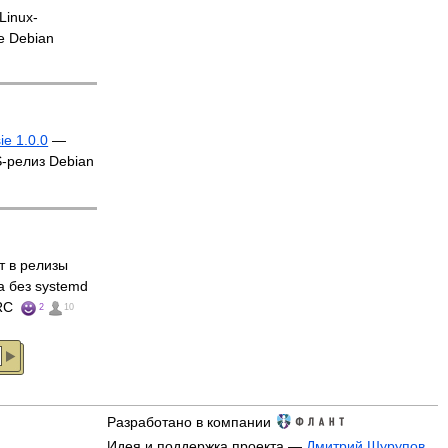
Linux-
е Debian
e 1.0.0
—
-релиз Debian
т в релизы
а без systemd
 RC
2
10
Разработано в компании
Идея и поддержка проекта —
Дмитрий Шурупов