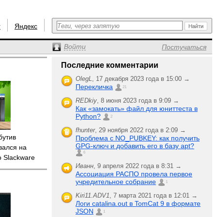
r
Яндекс
Войти
Постучаться
Последние комментарии
OlegL
,
17 декабря 2023 года в 15:00 →
Перекличка
21
REDkiy
,
8 июня 2023 года в 9:09 →
Как «замокать» файл для юниттеста в
Python?
2
fhunter
,
29 ноября 2022 года в 2:09 →
бутив
Проблема с NO_PUBKEY: как получить
GPG-ключ и добавить его в базу apt?
вался на
6
о Slackware
Иванн
,
9 апреля 2022 года в 8:31 →
Ассоциация РАСПО провела первое
учредительное собрание
1
Kiri11.ADV1
,
7 марта 2021 года в 12:01 →
Логи catalina.out в TomCat 9 в формате
JSON
1