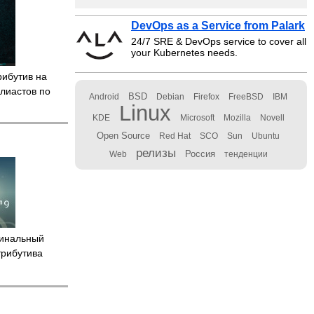
DevOps as a Service from Palark
24/7 SRE & DevOps service to cover all
your Kubernetes needs.
рибутив на
алиастов по
BSD
Android
Debian
Firefox
FreeBSD
IBM
Linux
KDE
Microsoft
Mozilla
Novell
Open Source
Red Hat
SCO
Sun
Ubuntu
релизы
Россия
Web
тенденции
инальный
трибутива