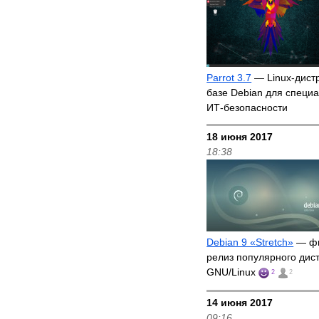
Parrot 3.7
— Linux-дист
базе Debian для специ
ИТ-безопасности
18 июня 2017
18:38
Debian 9 «Stretch»
— ф
релиз популярного дис
GNU/Linux
2
2
14 июня 2017
09:16