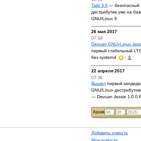
Tails 3.0
— безопасный 
дистрибутив уже на баз
GNU/Linux 9
26 мая 2017
07:58
Devuan GNU+Linux Jessi
первый стабильный LTS
без systemd
2
1
22 апреля 2017
07:36
Вышел
первый кандида
GNU/Linux-дистрибутив
— Devuan Jessie 1.0.0
Архив
Добавить новость
Мои новости