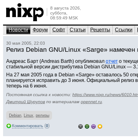
8 августа 2026,
суббота,
08:59:49 MSK
Новости
Форум
Софт
Статьи
Рецепты
Ссылки
30 мая 2005, 22:03
Релиз Debian GNU/Linux «Sarge» намечен 
Андреас Барт (Andreas Barth) опубликовал
отчет
о текущ
стабильной версии дистрибутива Debian GNU/Linux — 3.1
На 27 мая 2005 года в Debian «Sarge» оставалось 50 от
планируется исправить до 3 июня. Официальный релиз 
теперь на 6 июня.
Постоянная ссылка к новости:
https://www.nixp.ru/news/6010.ht
Дмитрий Шурупов
по материалам
opennet.ru
.
Debian
,
Linux
,
релизы
(
)
Комментировать
0