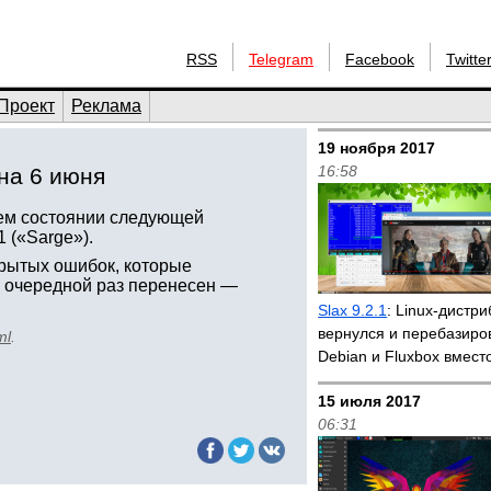
RSS
Telegram
Facebook
Twitte
Проект
Реклама
19 ноября 2017
16:58
на 6 июня
ем состоянии следующей
 («Sarge»).
крытых ошибок, которые
в очередной раз перенесен —
Slax 9.2.1
: Linux-дистри
вернулся и перебазиро
ml
.
Debian и Fluxbox вмест
15 июля 2017
06:31