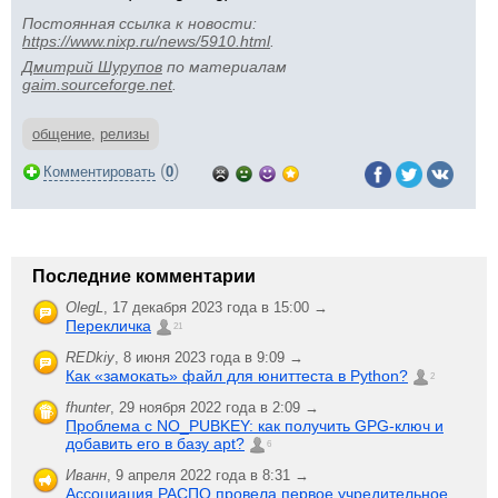
Постоянная ссылка к новости:
https://www.nixp.ru/news/5910.html
.
Дмитрий Шурупов
по материалам
gaim.sourceforge.net
.
общение
,
релизы
(
)
Комментировать
0
Последние комментарии
OlegL
,
17 декабря 2023 года в 15:00 →
Перекличка
21
REDkiy
,
8 июня 2023 года в 9:09 →
Как «замокать» файл для юниттеста в Python?
2
fhunter
,
29 ноября 2022 года в 2:09 →
Проблема с NO_PUBKEY: как получить GPG-ключ и
добавить его в базу apt?
6
Иванн
,
9 апреля 2022 года в 8:31 →
Ассоциация РАСПО провела первое учредительное