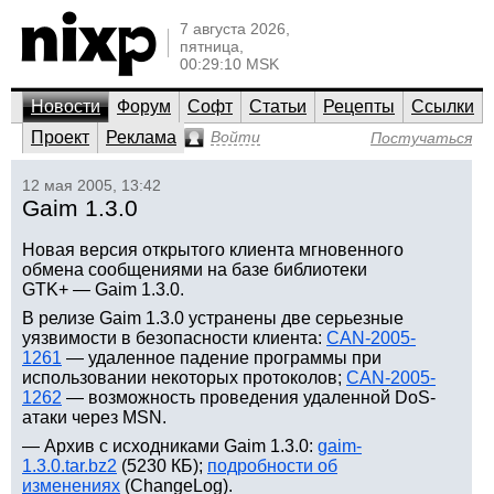
7 августа 2026,
пятница,
00:29:10 MSK
Новости
Форум
Софт
Статьи
Рецепты
Ссылки
Проект
Реклама
Войти
Постучаться
12 мая 2005, 13:42
Gaim 1.3.0
Новая версия открытого клиента мгновенного
обмена сообщениями на базе библиотеки
GTK+ — Gaim 1.3.0.
В релизе Gaim 1.3.0 устранены две серьезные
уязвимости в безопасности клиента:
CAN-2005-
1261
— удаленное падение программы при
использовании некоторых протоколов;
CAN-2005-
1262
— возможность проведения удаленной DoS-
атаки через MSN.
— Архив с исходниками Gaim 1.3.0:
gaim-
1.3.0.tar.bz2
(5230 КБ);
подробности об
изменениях
(ChangeLog).