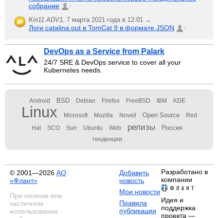
собрание
1
Kiri11.ADV1
,
7 марта 2021 года в 12:01 →
Логи catalina.out в TomCat 9 в формате JSON
1
DevOps as a Service from Palark
24/7 SRE & DevOps service to cover all your
Kubernetes needs.
BSD
Android
Debian
Firefox
FreeBSD
IBM
KDE
Linux
Open Source
Microsoft
Mozilla
Novell
Red
релизы
Россия
Hat
SCO
Sun
Ubuntu
Web
тенденции
Разработано в
© 2001—2026
АО
Добавить
компании
«Флант»
новость
Мои новости
При полном или
Идея и
Правила
частичном
поддержка
публикации
использовании
проекта —