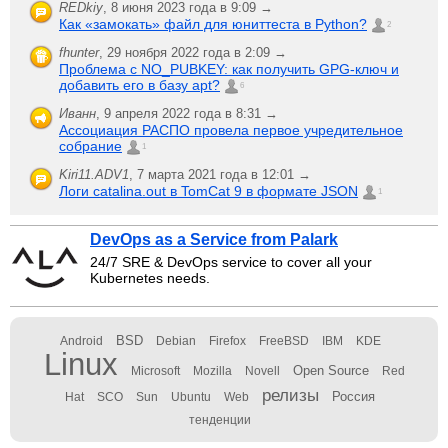
REDkiy
,
8 июня 2023 года в 9:09 →
Как «замокать» файл для юниттеста в Python?
2
fhunter
,
29 ноября 2022 года в 2:09 →
Проблема с NO_PUBKEY: как получить GPG-ключ и
добавить его в базу apt?
6
Иванн
,
9 апреля 2022 года в 8:31 →
Ассоциация РАСПО провела первое учредительное
собрание
1
Kiri11.ADV1
,
7 марта 2021 года в 12:01 →
Логи catalina.out в TomCat 9 в формате JSON
1
DevOps as a Service from Palark
24/7 SRE & DevOps service to cover all your
Kubernetes needs.
BSD
Android
Debian
Firefox
FreeBSD
IBM
KDE
Linux
Open Source
Microsoft
Mozilla
Novell
Red
релизы
Россия
Hat
SCO
Sun
Ubuntu
Web
тенденции