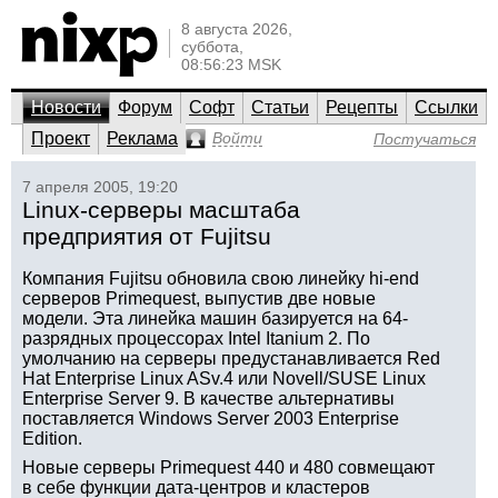
8 августа 2026,
суббота,
08:56:23 MSK
Новости
Форум
Софт
Статьи
Рецепты
Ссылки
Проект
Реклама
Войти
Постучаться
7 апреля 2005, 19:20
Linux-серверы масштаба
предприятия от Fujitsu
Компания Fujitsu обновила свою линейку hi-end
серверов Primequest, выпустив две новые
модели. Эта линейка машин базируется на 64-
разрядных процессорах Intel Itanium 2. По
умолчанию на серверы предустанавливается Red
Hat Enterprise Linux ASv.4 или Novell/SUSE Linux
Enterprise Server 9. В качестве альтернативы
поставляется Windows Server 2003 Enterprise
Edition.
Новые серверы Primequest 440 и 480 совмещают
в себе функции дата-центров и кластеров