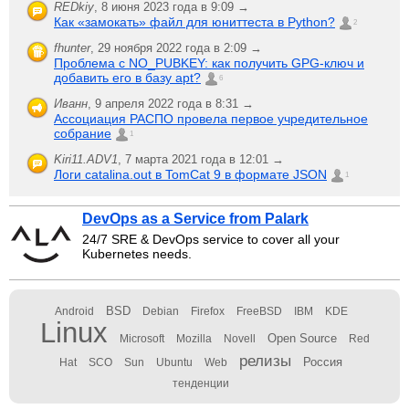
REDkiy
,
8 июня 2023 года в 9:09 →
Как «замокать» файл для юниттеста в Python?
2
fhunter
,
29 ноября 2022 года в 2:09 →
Проблема с NO_PUBKEY: как получить GPG-ключ и
добавить его в базу apt?
6
Иванн
,
9 апреля 2022 года в 8:31 →
Ассоциация РАСПО провела первое учредительное
собрание
1
Kiri11.ADV1
,
7 марта 2021 года в 12:01 →
Логи catalina.out в TomCat 9 в формате JSON
1
DevOps as a Service from Palark
24/7 SRE & DevOps service to cover all your
Kubernetes needs.
BSD
Android
Debian
Firefox
FreeBSD
IBM
KDE
Linux
Open Source
Microsoft
Mozilla
Novell
Red
релизы
Россия
Hat
SCO
Sun
Ubuntu
Web
тенденции