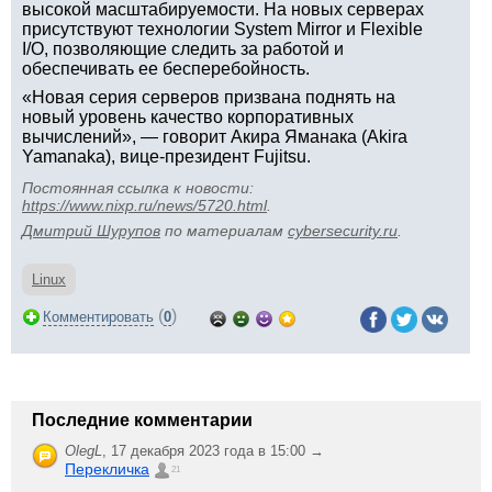
высокой масштабируемости. На новых серверах
присутствуют технологии System Mirror и Flexible
I/O, позволяющие следить за работой и
обеспечивать ее бесперебойность.
«Новая серия серверов призвана поднять на
новый уровень качество корпоративных
вычислений», — говорит Акира Яманака (Akira
Yamanaka), вице-президент Fujitsu.
Постоянная ссылка к новости:
https://www.nixp.ru/news/5720.html
.
Дмитрий Шурупов
по материалам
cybersecurity.ru
.
Linux
(
)
Комментировать
0
Последние комментарии
OlegL
,
17 декабря 2023 года в 15:00 →
Перекличка
21