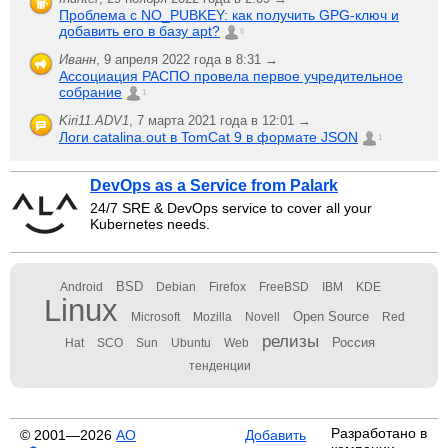
Проблема с NO_PUBKEY: как получить GPG-ключ и
добавить его в базу apt?
6
Иванн
,
9 апреля 2022 года в 8:31 →
Ассоциация РАСПО провела первое учредительное
собрание
1
Kiri11.ADV1
,
7 марта 2021 года в 12:01 →
Логи catalina.out в TomCat 9 в формате JSON
1
DevOps as a Service from Palark
24/7 SRE & DevOps service to cover all your
Kubernetes needs.
BSD
Android
Debian
Firefox
FreeBSD
IBM
KDE
Linux
Open Source
Microsoft
Mozilla
Novell
Red
релизы
Россия
Hat
SCO
Sun
Ubuntu
Web
тенденции
Разработано в
© 2001—2026
АО
Добавить