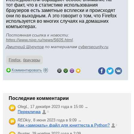
тот факт, что в статистике использования
браузеров есть заметные всплески и происходят
они по выходным. А это говорит о том, что Firefox
используется во многих случаях на домашних
компьютерах.
Постоянная ссылка к новости:
https://www.nixp.ru/news/5605.html
.
Дмитрий Шурупов
по материалам
cybersecurity.ru
.
Firefox
,
браузеры
(
)
Комментировать
0
Последние комментарии
OlegL
,
17 декабря 2023 года в 15:00 →
Перекличка
21
REDkiy
,
8 июня 2023 года в 9:09 →
Как «замокать» файл для юниттеста в Python?
2
fhunter
,
29 ноября 2022 года в 2:09 →