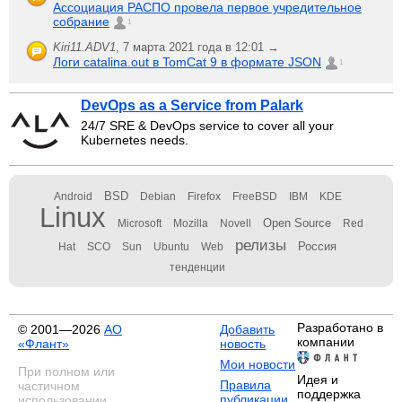
Ассоциация РАСПО провела первое учредительное
собрание
1
Kiri11.ADV1
,
7 марта 2021 года в 12:01 →
Логи catalina.out в TomCat 9 в формате JSON
1
DevOps as a Service from Palark
24/7 SRE & DevOps service to cover all your
Kubernetes needs.
BSD
Android
Debian
Firefox
FreeBSD
IBM
KDE
Linux
Open Source
Microsoft
Mozilla
Novell
Red
релизы
Россия
Hat
SCO
Sun
Ubuntu
Web
тенденции
Разработано в
© 2001—2026
АО
Добавить
компании
«Флант»
новость
Мои новости
При полном или
Идея и
Правила
частичном
поддержка
публикации
использовании