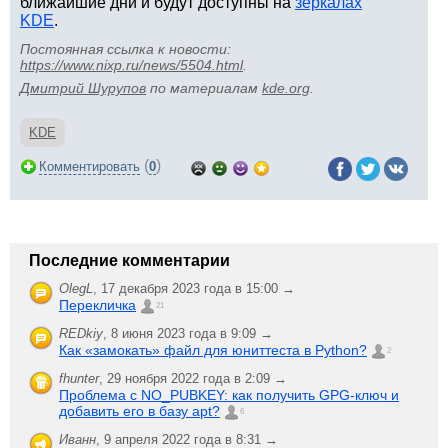
ближайшие дни и будут доступны на
зеркалах
KDE
.
Постоянная ссылка к новости:
https://www.nixp.ru/news/5504.html
.
Дмитрий Шурупов
по материалам
kde.org
.
KDE
(
)
Комментировать
0
Последние комментарии
OlegL
,
17 декабря 2023 года в 15:00 →
Перекличка
21
REDkiy
,
8 июня 2023 года в 9:09 →
Как «замокать» файл для юниттеста в Python?
2
fhunter
,
29 ноября 2022 года в 2:09 →
Проблема с NO_PUBKEY: как получить GPG-ключ и
добавить его в базу apt?
6
Иванн
,
9 апреля 2022 года в 8:31 →