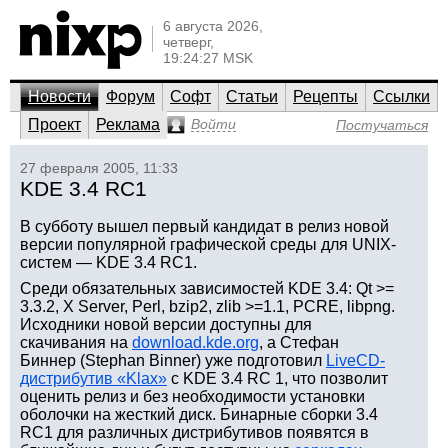
6 августа 2026,
четверг,
19:24:27 MSK
Новости
Форум
Софт
Статьи
Рецепты
Ссылки
Проект
Реклама
Войти
Постучаться
27 февраля 2005, 11:33
KDE 3.4 RC1
В субботу вышел первый кандидат в релиз новой
версии популярной графической среды для UNIX-
систем — KDE 3.4 RC1.
Среди обязательных зависимостей KDE 3.4: Qt >=
3.3.2, X Server, Perl, bzip2, zlib >=1.1, PCRE, libpng.
Исходники новой версии доступны для
скачивания на
download.kde.org
, а Стефан
Биннер (Stephan Binner) уже подготовил
LiveCD-
дистрибутив «Klax»
с KDE 3.4 RC 1, что позволит
оценить релиз и без необходимости установки
оболочки на жесткий диск. Бинарные сборки 3.4
RC1 для различных дистрибутивов появятся в