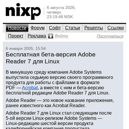
6 августа 2026,
четверг,
23:19:48 MSK
Новости
Форум
Софт
Статьи
Рецепты
Ссылки
Проект
Реклама
Войти
Постучаться
6 января 2005, 15:54
Бесплатная бета-версия Adobe
Reader 7 для Linux
В минувшую среду компания Adobe Systems
выпустила седьмую версию своего программного
продукта для работы с файлами в формате
PDF —
Acrobat
, а вместе с ним и бета-версию
бесплатной редакции Adobe Reader 7 для Linux.
Adobe Reader — это новое название приложения,
ранее известного как Acrobat Reader.
Adobe Reader 7 для Linux стал следующим после
5-ой версии Linux-релизом Adobe Systems —
Linux-редакцию шестой версии продукта
калифорнийская компания пропустила.