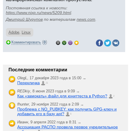
Постоянная ссылка к новости:
https://www.nixp.ru/news/5209.html
.
Дмитрий Шурупов
по материалам
news.com
.
Adobe
,
Linux
(
)
Комментировать
0
Последние комментарии
OlegL
,
17 декабря 2023 года в 15:00 →
Перекличка
21
REDkiy
,
8 июня 2023 года в 9:09 →
Как «замокать» файл для юниттеста в Python?
2
fhunter
,
29 ноября 2022 года в 2:09 →
Проблема с NO_PUBKEY: как получить GPG-ключ и
добавить его в базу apt?
6
Иванн
,
9 апреля 2022 года в 8:31 →
Ассоциация РАСПО провела первое учредительное