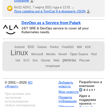
собрание
1
Kiri11.ADV1
,
7 марта 2021 года в 12:01 →
Логи catalina.out в TomCat 9 в формате JSON
1
DevOps as a Service from Palark
24/7 SRE & DevOps service to cover all your
Kubernetes needs.
BSD
Android
Debian
Firefox
FreeBSD
IBM
KDE
Linux
Open Source
Microsoft
Mozilla
Novell
Red
релизы
Россия
Hat
SCO
Sun
Ubuntu
Web
тенденции
Разработано в
© 2001—2026
АО
Добавить
компании
«Флант»
новость
Мои новости
При полном или
Идея и
Правила
частичном
поддержка
публикации
использовании
проекта —
любых материалов
Обратная