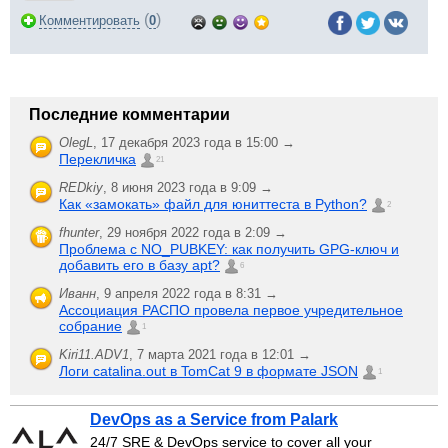
(
)
Комментировать
0
Последние комментарии
OlegL
,
17 декабря 2023 года в 15:00 →
Перекличка
21
REDkiy
,
8 июня 2023 года в 9:09 →
Как «замокать» файл для юниттеста в Python?
2
fhunter
,
29 ноября 2022 года в 2:09 →
Проблема с NO_PUBKEY: как получить GPG-ключ и
добавить его в базу apt?
6
Иванн
,
9 апреля 2022 года в 8:31 →
Ассоциация РАСПО провела первое учредительное
собрание
1
Kiri11.ADV1
,
7 марта 2021 года в 12:01 →
Логи catalina.out в TomCat 9 в формате JSON
1
DevOps as a Service from Palark
24/7 SRE & DevOps service to cover all your