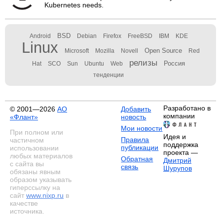
Kubernetes needs.
BSD
Android
Debian
Firefox
FreeBSD
IBM
KDE
Linux
Open Source
Microsoft
Mozilla
Novell
Red
релизы
Россия
Hat
SCO
Sun
Ubuntu
Web
тенденции
Разработано в
© 2001—2026
АО
Добавить
компании
«Флант»
новость
Мои новости
При полном или
Идея и
Правила
частичном
поддержка
публикации
использовании
проекта —
любых материалов
Обратная
Дмитрий
с сайта вы
связь
Шурупов
обязаны явным
образом указывать
гиперссылку на
сайт
www.nixp.ru
в
качестве
источника.