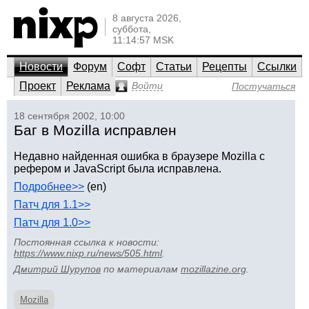
8 августа 2026,
суббота,
11:14:57 MSK
Новости
Форум
Софт
Статьи
Рецепты
Ссылки
Проект
Реклама
Войти
Постучаться
18 сентября 2002, 10:00
Баг в Mozilla исправлен
Недавно найденная ошибка в браузере Mozilla с
рефером и JavaScript была исправлена.
Подробнее>>
(en)
Патч для 1.1>>
Патч для 1.0>>
Постоянная ссылка к новости:
https://www.nixp.ru/news/505.html
.
Дмитрий Шурупов
по материалам
mozillazine.org
.
Mozilla