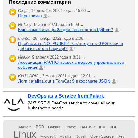
Последние комментарии
OlegL
,
17 декабря 2023 года в 15:00 →
Перекличка
21
REDkiy
,
8 июня 2023 года в 9:09 →
Как «замокать» файл для юниттеста в Python?
2
fhunter
,
29 ноября 2022 года в 2:09 →
Проблема с NO_PUBKEY: как получить GPG-ключ и
добавить его в базу apt?
6
Иванн
,
9 апреля 2022 года в 8:31 →
Ассоциация РАСПО провела первое учредительное
собрание
1
Kiri11.ADV1
,
7 марта 2021 года в 12:01 →
Логи catalina.out в TomCat 9 в формате JSON
1
DevOps as a Service from Palark
24/7 SRE & DevOps service to cover all your
Kubernetes needs.
BSD
Android
Debian
Firefox
FreeBSD
IBM
KDE
Linux
Open Source
Microsoft
Mozilla
Novell
Red