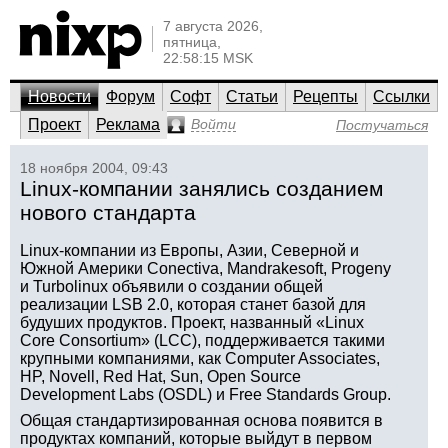
7 августа 2026,
пятница,
22:58:15 MSK
Новости
Форум
Софт
Статьи
Рецепты
Ссылки
Проект
Реклама
Войти
Постучаться
18 ноября 2004, 09:43
Linux-компании занялись созданием
нового стандарта
Linux-компании из Европы, Азии, Северной и
Южной Америки Conectiva, Mandrakesoft, Progeny
и Turbolinux объявили о создании общей
реализации LSB 2.0, которая станет базой для
будуших продуктов. Проект, названный «Linux
Core Consortium» (LCC), поддерживается такими
крупными компаниями, как Computer Associates,
HP, Novell, Red Hat, Sun, Open Source
Development Labs (OSDL) и Free Standards Group.
Общая стандартизированная основа появится в
продуктах компаний, которые выйдут в первом