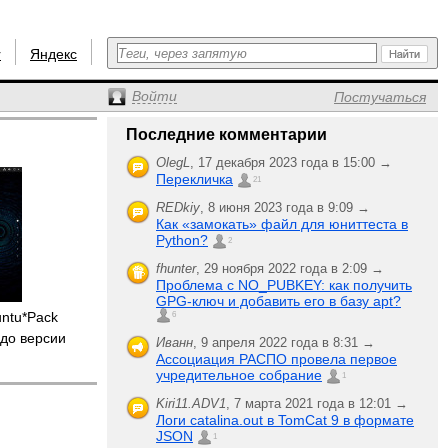
r
Яндекс
Войти
Постучаться
Последние комментарии
OlegL
,
17 декабря 2023 года в 15:00 →
Перекличка
21
REDkiy
,
8 июня 2023 года в 9:09 →
Как «замокать» файл для юниттеста в
Python?
2
fhunter
,
29 ноября 2022 года в 2:09 →
Проблема с NO_PUBKEY: как получить
GPG-ключ и добавить его в базу apt?
untu*Pack
6
до версии
Иванн
,
9 апреля 2022 года в 8:31 →
Ассоциация РАСПО провела первое
учредительное собрание
1
Kiri11.ADV1
,
7 марта 2021 года в 12:01 →
Логи catalina.out в TomCat 9 в формате
JSON
1