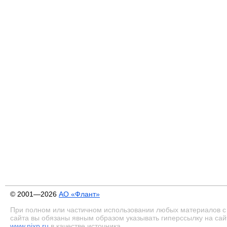
© 2001—2026
АО «Флант»
При полном или частичном использовании любых материалов с
сайта вы обязаны явным образом указывать гиперссылку на сай
www.nixp.ru
в качестве источника.