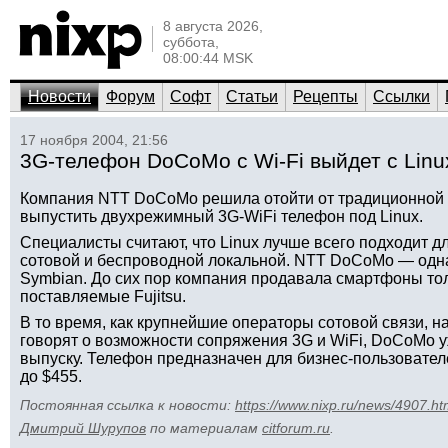
8 августа 2026,
суббота,
08:00:44 MSK
Новости
Форум
Софт
Статьи
Рецепты
Ссылки
17 ноября 2004, 21:56
3G-телефон DoCoMo с Wi-Fi выйдет с Linu
Компания NTT DoCoMo решила отойти от традиционной 
выпустить двухрежимный 3G-WiFi телефон под Linux.
Специалисты считают, что Linux лучше всего подходит д
сотовой и беспроводной локальной. NTT DoCoMo — одн
Symbian. До сих пор компания продавала смартфоны тол
поставляемые Fujitsu.
В то время, как крупнейшие операторы сотовой связи, на
говорят о возможности сопряжения 3G и WiFi, DoCoMo у
выпуску. Телефон предназначен для бизнес-пользователе
до $455.
Постоянная ссылка к новости:
https://www.nixp.ru/news/4907.ht
Дмитрий Шурупов
по материалам
citforum.ru
.