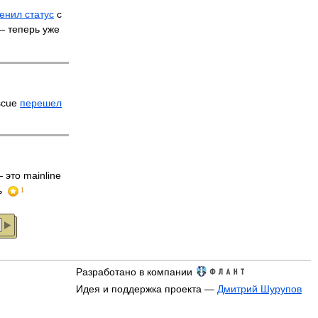
енил статус
с
 — теперь уже
scue
перешел
 это mainline
ь
1
Разработано в компании
Идея и поддержка проекта —
Дмитрий Шурупов