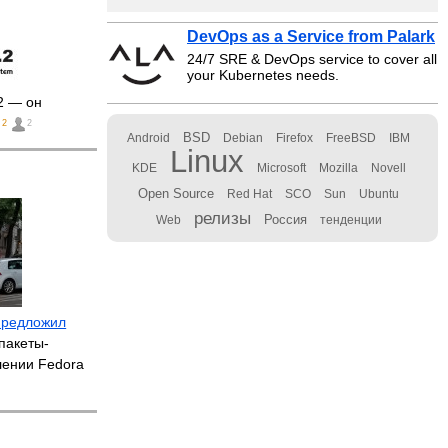
DevOps as a Service from Palark
24/7 SRE & DevOps service to cover all
your Kubernetes needs.
2 — он
2
2
BSD
Android
Debian
Firefox
FreeBSD
IBM
Linux
KDE
Microsoft
Mozilla
Novell
Open Source
Red Hat
SCO
Sun
Ubuntu
релизы
Россия
Web
тенденции
предложил
пакеты-
лении Fedora