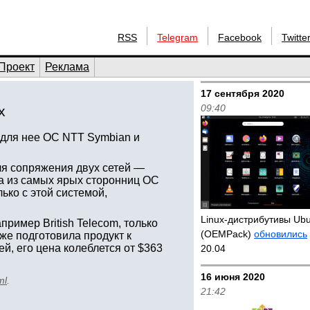
RSS
Telegram
Facebook
Twitte
Проект
Реклама
17 сентября 2020
09:40
x
для нее ОС NTT Symbian и
ля сопряжения двух сетей —
а из самых ярых сторонниц ОС
ько с этой системой,
Linux-дистрибутивы Ub
пример British Telecom, только
(OEMPack)
обновились
же подготовила продукт к
й, его цена колеблется от $363
20.04
16 июня 2020
ml
.
21:42