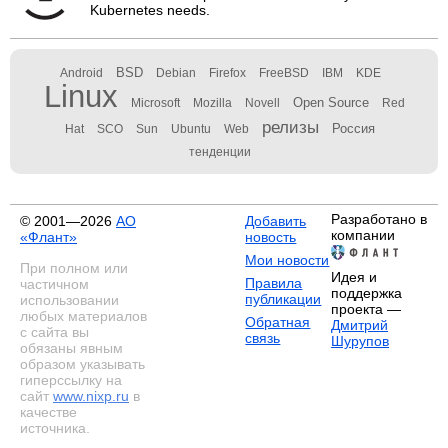
Kubernetes needs.
BSD
Android
Debian
Firefox
FreeBSD
IBM
KDE
Linux
Open Source
Microsoft
Mozilla
Novell
Red
релизы
Россия
Hat
SCO
Sun
Ubuntu
Web
тенденции
Разработано в
© 2001—2026
АО
Добавить
компании
«Флант»
новость
Мои новости
При полном или
Идея и
Правила
частичном
поддержка
публикации
использовании
проекта —
любых материалов
Обратная
Дмитрий
с сайта вы
связь
Шурупов
обязаны явным
образом указывать
гиперссылку на
сайт
www.nixp.ru
в
качестве
источника.