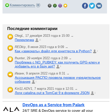
(
)
Комментировать
0
Последние комментарии
OlegL
,
17 декабря 2023 года в 15:00 →
Перекличка
21
REDkiy
,
8 июня 2023 года в 9:09 →
Как «замокать» файл для юниттеста в Python?
2
fhunter
,
29 ноября 2022 года в 2:09 →
Проблема с NO_PUBKEY: как получить GPG-ключ и
добавить его в базу apt?
6
Иванн
,
9 апреля 2022 года в 8:31 →
Ассоциация РАСПО провела первое учредительное
собрание
1
Kiri11.ADV1
,
7 марта 2021 года в 12:01 →
Логи catalina.out в TomCat 9 в формате JSON
1
DevOps as a Service from Palark
24/7 SRE & DevOps service to cover all your