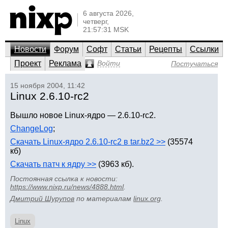
6 августа 2026,
четверг,
21:57:31 MSK
Новости
Форум
Софт
Статьи
Рецепты
Ссылки
Проект
Реклама
Войти
Постучаться
15 ноября 2004, 11:42
Linux 2.6.10-rc2
Вышло новое Linux-ядро — 2.6.10-rc2.
ChangeLog
;
Скачать Linux-ядро 2.6.10-rc2 в tar.bz2 >>
(35574
кб)
Скачать патч к ядру >>
(3963 кб).
Постоянная ссылка к новости:
https://www.nixp.ru/news/4888.html
.
Дмитрий Шурупов
по материалам
linux.org
.
Linux