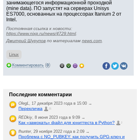
занимающегося информационной проходкой
(mine data). ПО запустят на серверах Unisys
ES7000, основанных на процессорах Itanium 2 от
Intel.
Постоянная ссылка к новости:
https://www.nixp.ru/news/4729.html
.
Дмитрий Шурупов
по материалам
news.com
.
Linux
(
)
Комментировать
0
Последние комментарии
OlegL
,
17 декабря 2023 года в 15:00 →
Перекличка
21
REDkiy
,
8 июня 2023 года в 9:09 →
Как «замокать» файл для юниттеста в Python?
2
fhunter
,
29 ноября 2022 года в 2:09 →
Проблема с NO_PUBKEY: как получить GPG-ключ и