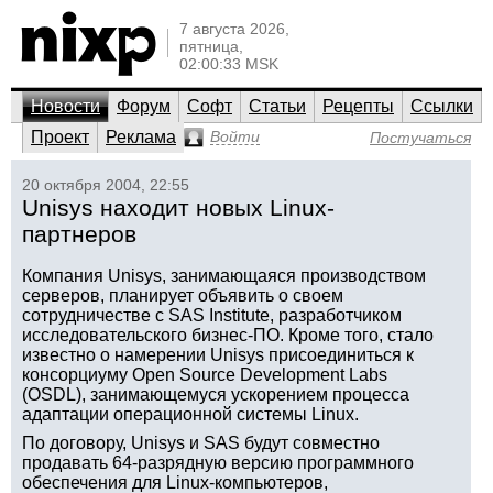
7 августа 2026,
пятница,
02:00:33 MSK
Новости
Форум
Софт
Статьи
Рецепты
Ссылки
Проект
Реклама
Войти
Постучаться
20 октября 2004, 22:55
Unisys находит новых Linux-
партнеров
Компания Unisys, занимающаяся производством
серверов, планирует объявить о своем
сотрудничестве с SAS Institute, разработчиком
исследовательского бизнес-ПО. Кроме того, стало
известно о намерении Unisys присоединиться к
консорциуму Open Source Development Labs
(OSDL), занимающемуся ускорением процесса
адаптации операционной системы Linux.
По договору, Unisys и SAS будут совместно
продавать 64-разрядную версию программного
обеспечения для Linux-компьютеров,