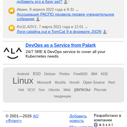
добавить его в базу apt?
6
Иванн
,
9 апреля 2022 года в 8:31 →
Ассоциация РАСПО провела первое учредительное
собрание
1
Kiri11.ADV1
,
7 марта 2021 года в 12:01 →
Логи catalina.out в TomCat 9 в формате JSON
1
DevOps as a Service from Palark
24/7 SRE & DevOps service to cover all your
Kubernetes needs.
BSD
Android
Debian
Firefox
FreeBSD
IBM
KDE
Linux
Open Source
Microsoft
Mozilla
Novell
Red
релизы
Россия
Hat
SCO
Sun
Ubuntu
Web
тенденции
Разработано в
© 2001—2026
АО
Добавить
компании
«Флант»
новость