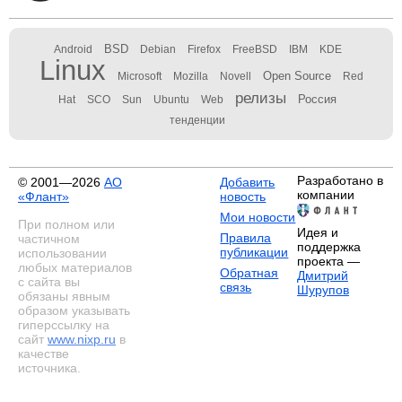
BSD
Android
Debian
Firefox
FreeBSD
IBM
KDE
Linux
Open Source
Microsoft
Mozilla
Novell
Red
релизы
Россия
Hat
SCO
Sun
Ubuntu
Web
тенденции
Разработано в
© 2001—2026
АО
Добавить
компании
«Флант»
новость
Мои новости
При полном или
Идея и
Правила
частичном
поддержка
публикации
использовании
проекта —
любых материалов
Обратная
Дмитрий
с сайта вы
связь
Шурупов
обязаны явным
образом указывать
гиперссылку на
сайт
www.nixp.ru
в
качестве
источника.