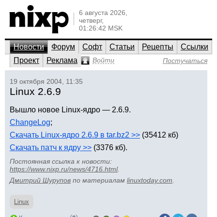
6 августа 2026,
четверг,
01:26:42 MSK
Новости
Форум
Софт
Статьи
Рецепты
Ссылки
Проект
Реклама
Войти
Постучаться
19 октября 2004, 11:35
Linux 2.6.9
Вышло новое Linux-ядро — 2.6.9.
ChangeLog
;
Скачать Linux-ядро 2.6.9 в tar.bz2 >>
(35412 кб)
Скачать патч к ядру >>
(3376 кб).
Постоянная ссылка к новости:
https://www.nixp.ru/news/4716.html
.
Дмитрий Шурупов
по материалам
linuxtoday.com
.
Linux