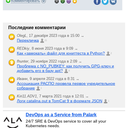
(
)
Комментировать
0
Последние комментарии
OlegL
,
17 декабря 2023 года в 15:00 →
Перекличка
21
REDkiy
,
8 июня 2023 года в 9:09 →
Как «замокать» файл для юниттеста в Python?
2
fhunter
,
29 ноября 2022 года в 2:09 →
Проблема с NO_PUBKEY: как получить GPG-ключ и
добавить его в базу apt?
6
Иванн
,
9 апреля 2022 года в 8:31 →
Ассоциация РАСПО провела первое учредительное
собрание
1
Kiri11.ADV1
,
7 марта 2021 года в 12:01 →
Логи catalina.out в TomCat 9 в формате JSON
1
DevOps as a Service from Palark
24/7 SRE & DevOps service to cover all your
Kubernetes needs.