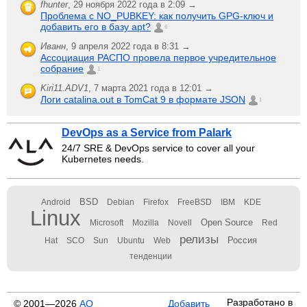
fhunter
,
29 ноября 2022 года в 2:09 →
Проблема с NO_PUBKEY: как получить GPG-ключ и
добавить его в базу apt?
6
Иванн
,
9 апреля 2022 года в 8:31 →
Ассоциация РАСПО провела первое учредительное
собрание
1
Kiri11.ADV1
,
7 марта 2021 года в 12:01 →
Логи catalina.out в TomCat 9 в формате JSON
1
DevOps as a Service from Palark
24/7 SRE & DevOps service to cover all your
Kubernetes needs.
BSD
Android
Debian
Firefox
FreeBSD
IBM
KDE
Linux
Open Source
Microsoft
Mozilla
Novell
Red
релизы
Россия
Hat
SCO
Sun
Ubuntu
Web
тенденции
Разработано в
© 2001—2026
АО
Добавить