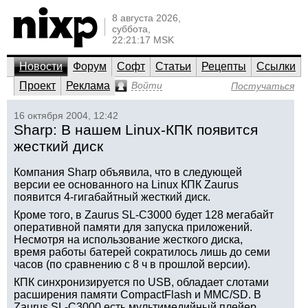
8 августа 2026,
суббота,
22:21:17 MSK
Новости
Форум
Софт
Статьи
Рецепты
Ссылки
Проект
Реклама
Войти
Постучаться
16 октября 2004, 12:42
Sharp: В нашем Linux-КПК появится
жесткий диск
Компания Sharp объявила, что в следующей
версии ее основанного на Linux КПК Zaurus
появится 4-гигабайтный жесткий диск.
Кроме того, в Zaurus SL-C3000 будет 128 мегабайт
оперативной памяти для запуска приложений.
Несмотря на использование жесткого диска,
время работы батерей сократилось лишь до семи
часов (по сравнению с 8 ч в прошлой версии).
КПК синхронизируется по USB, обладает слотами
расширения памяти CompactFlash и MMC/SD. В
Zaurus SL-C3000 есть мультимедийный плейер,