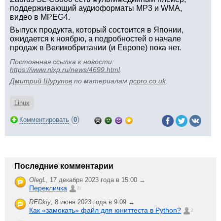
поддерживающий аудиоформаты MP3 и WMA,
видео в MPEG4.
Выпуск продукта, который состоится в Японии,
ожидается к ноябрю, а подробностей о начале
продаж в Великобритании (и Европе) пока нет.
Постоянная ссылка к новости:
https://www.nixp.ru/news/4699.html
.
Дмитрий Шурупов
по материалам
pcpro.co.uk
.
Linux
(
)
Комментировать
0
Последние комментарии
OlegL
,
17 декабря 2023 года в 15:00 →
Перекличка
21
REDkiy
,
8 июня 2023 года в 9:09 →
Как «замокать» файл для юниттеста в Python?
2