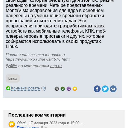
свои коды, которые реализуют для этой ОС режим
реального времени. Четыре представленных
MontaVista исправления для ядра в основном
нацелены на уменьшение времени обработки
прерываний и вытеснения задач. Эти
исправления пригодятся разработчикам таких
устройств как мобильные телефоны, КПК, mp3-
плееры, игровые приставки и других, которые
собираются использовать в своих продуктах
Linux.
Постоянная ссылка к новости:
https://www.nixp.ru/news/4676.html
.
fly4life
по материалам
osp.ru
.
Linux
(
)
Комментировать
0
Последние комментарии
OlegL
,
17 декабря 2023 года в 15:00 →
Перекличка
21