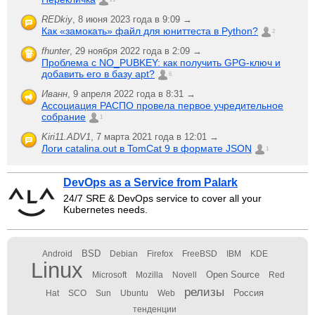
REDkiy
,
8 июня 2023 года в 9:09 →
Как «замокать» файл для юниттеста в Python?
2
fhunter
,
29 ноября 2022 года в 2:09 →
Проблема с NO_PUBKEY: как получить GPG-ключ и
добавить его в базу apt?
6
Иванн
,
9 апреля 2022 года в 8:31 →
Ассоциация РАСПО провела первое учредительное
собрание
1
Kiri11.ADV1
,
7 марта 2021 года в 12:01 →
Логи catalina.out в TomCat 9 в формате JSON
1
DevOps as a Service from Palark
24/7 SRE & DevOps service to cover all your
Kubernetes needs.
BSD
Android
Debian
Firefox
FreeBSD
IBM
KDE
Linux
Open Source
Microsoft
Mozilla
Novell
Red
релизы
Россия
Hat
SCO
Sun
Ubuntu
Web
тенденции