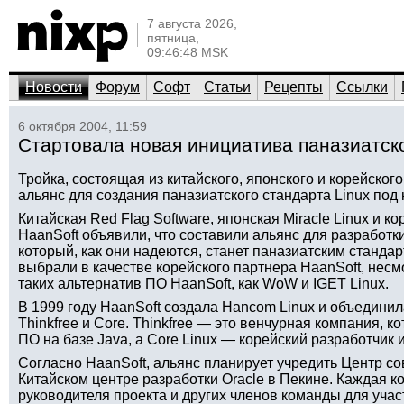
7 августа 2026,
пятница,
09:46:48 MSK
Новости
Форум
Софт
Статьи
Рецепты
Ссылки
6 октября 2004, 11:59
Стартовала новая инициатива паназиатско
Тройка, состоящая из китайского, японского и корейско
альянс для создания паназиатского стандарта Linux под
Китайская Red Flag Software, японская Miracle Linux и 
HaanSoft объявили, что составили альянс для разработки
который, как они надеются, станет паназиатским стандарт
выбрали в качестве корейского партнера HaanSoft, нес
таких альтернатив ПО HaanSoft, как WoW и IGET Linux.
В 1999 году HaanSoft создала Hancom Linux и объединил
Thinkfree и Core. Thinkfree — это венчурная компания, 
ПО на базе Java, а Core Linux — корейский разработчик 
Согласно HaanSoft, альянс планирует учредить Центр со
Китайском центре разработки Oracle в Пекине. Каждая 
руководителя проекта и других членов команды для участ