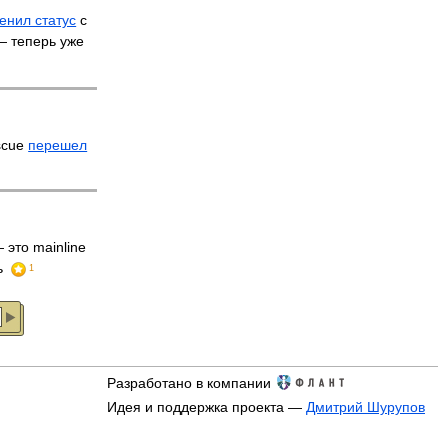
енил статус
с
 — теперь уже
scue
перешел
 это mainline
ь
1
Разработано в компании
Идея и поддержка проекта —
Дмитрий Шурупов