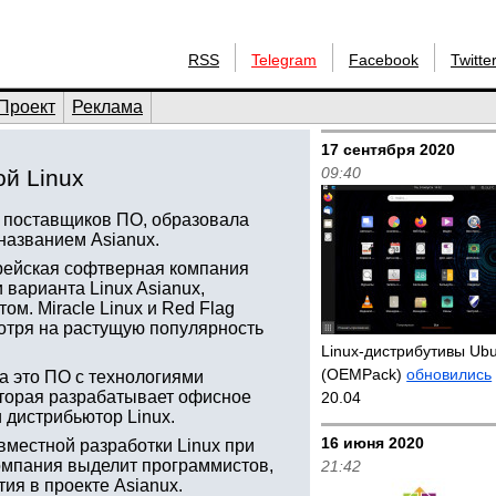
RSS
Telegram
Facebook
Twitte
Проект
Реклама
17 сентября 2020
09:40
й Linux
го поставщиков ПО, образовала
 названием Asianux.
корейская софтверная компания
 варианта Linux Asianux,
ом. Miracle Linux и Red Flag
мотря на растущую популярность
Linux-дистрибутивы Ub
(OEMPack)
обновились
а это ПО с технологиями
которая разрабатывает офисное
20.04
и дистрибьютор Linux.
16 июня 2020
вместной разработки Linux при
компания выделит программистов,
21:42
ия в проекте Asianux.