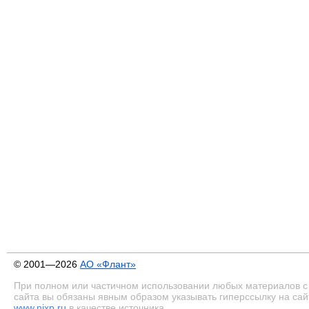
© 2001—2026
АО «Флант»
При полном или частичном использовании любых материалов с
сайта вы обязаны явным образом указывать гиперссылку на сай
www.nixp.ru
в качестве источника.