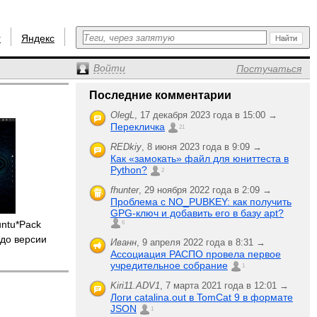
r
Яндекс
Войти
Постучаться
Последние комментарии
OlegL
,
17 декабря 2023 года в 15:00 →
Перекличка
21
REDkiy
,
8 июня 2023 года в 9:09 →
Как «замокать» файл для юниттеста в
Python?
2
fhunter
,
29 ноября 2022 года в 2:09 →
Проблема с NO_PUBKEY: как получить
GPG-ключ и добавить его в базу apt?
untu*Pack
6
до версии
Иванн
,
9 апреля 2022 года в 8:31 →
Ассоциация РАСПО провела первое
учредительное собрание
1
Kiri11.ADV1
,
7 марта 2021 года в 12:01 →
Логи catalina.out в TomCat 9 в формате
JSON
1