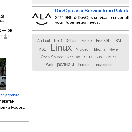
DevOps as a Service from Palark
24/7 SRE & DevOps service to cover all
your Kubernetes needs.
2 — он
2
2
BSD
Android
Debian
Firefox
FreeBSD
IBM
Linux
KDE
Microsoft
Mozilla
Novell
Open Source
Red Hat
SCO
Sun
Ubuntu
релизы
Россия
Web
тенденции
предложил
пакеты-
лении Fedora