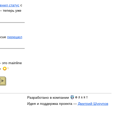
енил статус
с
 — теперь уже
scue
перешел
 это mainline
ь
1
Разработано в компании
Идея и поддержка проекта —
Дмитрий Шурупов