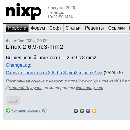
7 августа 2026,
пятница,
10:22:50 MSK
Новости
Форум
Софт
Статьи
Рецепты
Ссылки
4 октября 2004, 20:00
Linux 2.6.9-rc3-mm2
Вышел новый Linux-патч — 2.6.9-rc3-mm2.
ChangeLog
;
Скачать Linux-патч 2.6.9-rc3-mm2 в tar.bz2 >>
(2524 кб).
Постоянная ссылка к новости:
https://www.nixp.ru/news/4614.ht
Дмитрий Шурупов
по материалам
linuxtoday.com
.
Linux
(
)
Комментировать
0