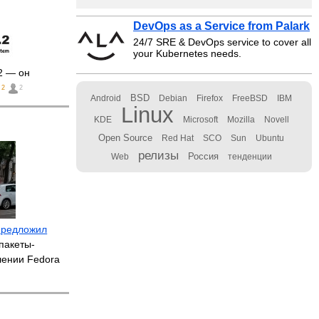
DevOps as a Service from Palark
24/7 SRE & DevOps service to cover all
your Kubernetes needs.
2 — он
2
2
BSD
Android
Debian
Firefox
FreeBSD
IBM
Linux
KDE
Microsoft
Mozilla
Novell
Open Source
Red Hat
SCO
Sun
Ubuntu
релизы
Россия
Web
тенденции
предложил
пакеты-
лении Fedora