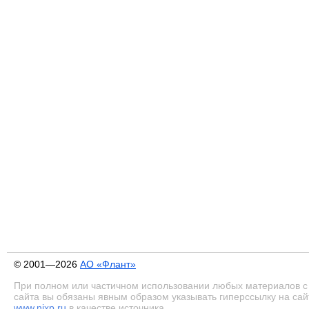
© 2001—2026
АО «Флант»
При полном или частичном использовании любых материалов с
сайта вы обязаны явным образом указывать гиперссылку на сай
www.nixp.ru
в качестве источника.