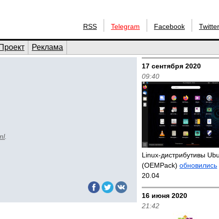
RSS
Telegram
Facebook
Twitte
Проект
Реклама
17 сентября 2020
09:40
ml
.
Linux-дистрибутивы Ub
(OEMPack)
обновились
20.04
16 июня 2020
21:42