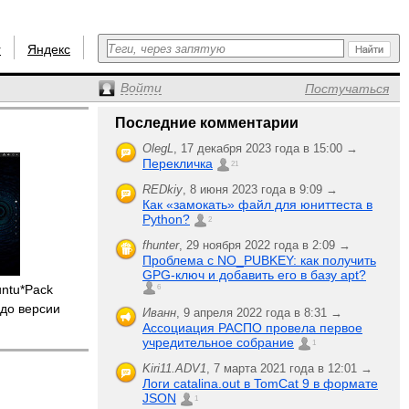
r
Яндекс
Войти
Постучаться
Последние комментарии
OlegL
,
17 декабря 2023 года в 15:00 →
Перекличка
21
REDkiy
,
8 июня 2023 года в 9:09 →
Как «замокать» файл для юниттеста в
Python?
2
fhunter
,
29 ноября 2022 года в 2:09 →
Проблема с NO_PUBKEY: как получить
GPG-ключ и добавить его в базу apt?
untu*Pack
6
до версии
Иванн
,
9 апреля 2022 года в 8:31 →
Ассоциация РАСПО провела первое
учредительное собрание
1
Kiri11.ADV1
,
7 марта 2021 года в 12:01 →
Логи catalina.out в TomCat 9 в формате
JSON
1