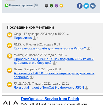
(
)
Комментировать
0
Последние комментарии
OlegL
,
17 декабря 2023 года в 15:00 →
Перекличка
21
REDkiy
,
8 июня 2023 года в 9:09 →
Как «замокать» файл для юниттеста в Python?
2
fhunter
,
29 ноября 2022 года в 2:09 →
Проблема с NO_PUBKEY: как получить GPG-ключ и
добавить его в базу apt?
6
Иванн
,
9 апреля 2022 года в 8:31 →
Ассоциация РАСПО провела первое учредительное
собрание
1
Kiri11.ADV1
,
7 марта 2021 года в 12:01 →
Логи catalina.out в TomCat 9 в формате JSON
1
DevOps as a Service from Palark
24/7 SRE & DevOps service to cover all your