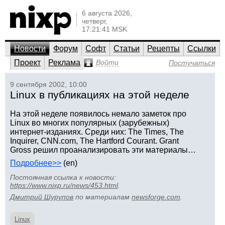
6 августа 2026,
четверг,
17:21:41 MSK
Новости
Форум
Софт
Статьи
Рецепты
Ссылки
Проект
Реклама
Войти
Постучаться
9 сентября 2002, 10:00
Linux в публикациях на этой неделе
На этой неделе появилось немало заметок про
Linux во многих популярных (зарубежных)
интернет-изданиях. Среди них: The Times, The
Inquirer, CNN.com, The Hartford Courant. Grant
Gross решил проанализировать эти материалы…
Подробнее>>
(en)
Постоянная ссылка к новости:
https://www.nixp.ru/news/453.html
.
Дмитрий Шурупов
по материалам
newsforge.com
.
Linux