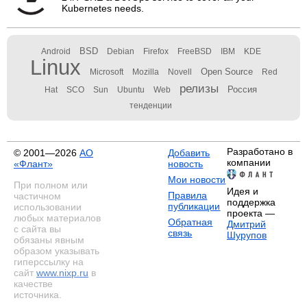
Kubernetes needs.
BSD
Android
Debian
Firefox
FreeBSD
IBM
KDE
Linux
Open Source
Microsoft
Mozilla
Novell
Red
релизы
Россия
Hat
SCO
Sun
Ubuntu
Web
тенденции
Разработано в
© 2001—2026
АО
Добавить
компании
«Флант»
новость
Мои новости
При полном или
Идея и
Правила
частичном
поддержка
публикации
использовании
проекта —
любых материалов
Обратная
Дмитрий
с сайта вы
связь
Шурупов
обязаны явным
образом указывать
гиперссылку на
сайт
www.nixp.ru
в
качестве
источника.