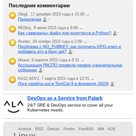
Последние комментарии
OlegL
,
17 декабря 2023 года в 15:00 →
Перекличка
21
REDkiy
,
8 июня 2023 года в 9:09 →
Как «замокать» файл для юниттеста в Python?
2
fhunter
,
29 ноября 2022 года в 2:09 →
Проблема с NO_PUBKEY: как получить GPG-ключ и
добавить его в базу apt?
6
Иванн
,
9 апреля 2022 года в 8:31 →
Ассоциация РАСПО провела первое учредительное
собрание
1
Kiri11.ADV1
,
7 марта 2021 года в 12:01 →
Логи catalina.out в TomCat 9 в формате JSON
1
DevOps as a Service from Palark
24/7 SRE & DevOps service to cover all your
Kubernetes needs.
BSD
Android
Debian
Firefox
FreeBSD
IBM
KDE