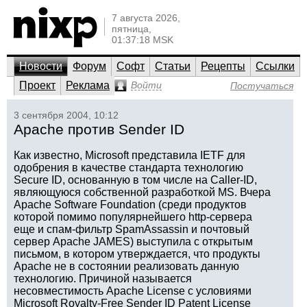
7 августа 2026,
пятница,
01:37:18 MSK
Новости
Форум
Софт
Статьи
Рецепты
Ссылки
Проект
Реклама
Войти
Постучаться
3 сентября 2004, 10:12
Apache против Sender ID
Как известно, Microsoft представила IETF для
одобрения в качестве стандарта технологию
Secure ID, основанную в том числе на Caller-ID,
являющуюся собственной разработкой MS. Вчера
Apache Software Foundation (среди продуктов
которой помимо популярнейшего http-сервера
еще и спам-фильтр SpamAssassin и почтовый
сервер Apache JAMES) выступила с открытым
письмом, в котором утверждается, что продукты
Apache не в состоянии реализовать данную
технологию. Причиной называется
несовместимость Apache License с условиями
Microsoft Royalty-Free Sender ID Patent License