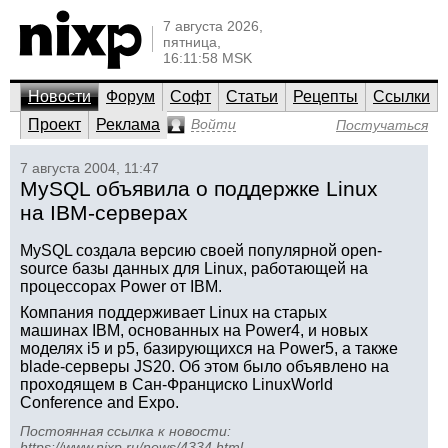
7 августа 2026,
пятница,
16:11:58 MSK
Новости
Форум
Софт
Статьи
Рецепты
Ссылки
Проект
Реклама
Войти
Постучаться
7 августа 2004, 11:47
MySQL объявила о поддержке Linux
на IBM-серверах
MySQL создала версию своей популярной open-
source базы данных для Linux, работающей на
процессорах Power от IBM.
Компания поддерживает Linux на старых
машинах IBM, основанных на Power4, и новых
моделях i5 и p5, базирующихся на Power5, а также
blade-серверы JS20. Об этом было объявлено на
проходящем в Сан-Франциско LinuxWorld
Conference and Expo.
Постоянная ссылка к новости:
https://www.nixp.ru/news/4334.html
.