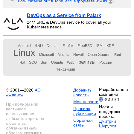
Логи catalina.out в TomCat 9 в формате JSON
1
DevOps as a Service from Palark
24/7 SRE & DevOps service to cover all your
Kubernetes needs.
BSD
Android
Debian
Firefox
FreeBSD
IBM
KDE
Linux
Open Source
Microsoft
Mozilla
Novell
Red
релизы
Россия
Hat
SCO
Sun
Ubuntu
Web
тенденции
Разработано в
© 2001—2026
АО
Добавить
компании
«Флант»
новость
Мои новости
При полном или
Идея и
Правила
частичном
поддержка
публикации
использовании
проекта —
любых материалов
Обратная
Дмитрий
с сайта вы
связь
Шурупов
обязаны явным
образом указывать