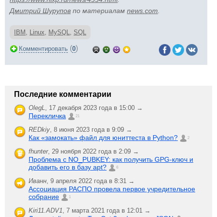
Дмитрий Шурупов
по материалам
news.com
.
IBM
,
Linux
,
MySQL
,
SQL
(
)
Комментировать
0
Последние комментарии
OlegL
,
17 декабря 2023 года в 15:00 →
Перекличка
21
REDkiy
,
8 июня 2023 года в 9:09 →
Как «замокать» файл для юниттеста в Python?
2
fhunter
,
29 ноября 2022 года в 2:09 →
Проблема с NO_PUBKEY: как получить GPG-ключ и
добавить его в базу apt?
6
Иванн
,
9 апреля 2022 года в 8:31 →
Ассоциация РАСПО провела первое учредительное
собрание
1
Kiri11.ADV1
,
7 марта 2021 года в 12:01 →