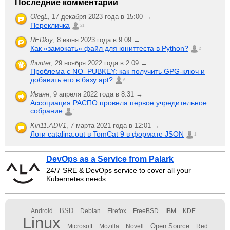
Последние комментарии
OlegL
,
17 декабря 2023 года в 15:00 →
Перекличка
21
REDkiy
,
8 июня 2023 года в 9:09 →
Как «замокать» файл для юниттеста в Python?
2
fhunter
,
29 ноября 2022 года в 2:09 →
Проблема с NO_PUBKEY: как получить GPG-ключ и
добавить его в базу apt?
6
Иванн
,
9 апреля 2022 года в 8:31 →
Ассоциация РАСПО провела первое учредительное
собрание
1
Kiri11.ADV1
,
7 марта 2021 года в 12:01 →
Логи catalina.out в TomCat 9 в формате JSON
1
DevOps as a Service from Palark
24/7 SRE & DevOps service to cover all your
Kubernetes needs.
BSD
Android
Debian
Firefox
FreeBSD
IBM
KDE
Linux
Open Source
Microsoft
Mozilla
Novell
Red