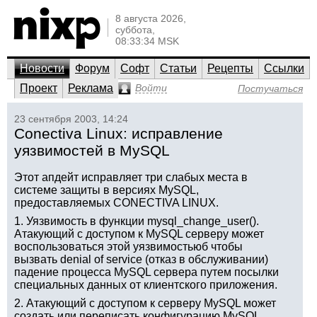
8 августа 2026,
суббота,
08:33:34 MSK
Новости
Форум
Софт
Статьи
Рецепты
Ссылки
Проект
Реклама
Войти
Постучаться
23 сентября 2003, 14:24
Conectiva Linux: исправление
уязвимостей в MySQL
Этот апдейт исправляет три слабых места в
системе защиты в версиях MySQL,
предоставляемых CONECTIVA LINUX.
1. Уязвимость в функции mysql_change_user().
Атакующий с доступом к MySQL серверу может
воспользоваться этой уязвимостьюб чтобы
вызвать denial of service (отказ в обслуживании)
падение процесса MySQL сервера путем посылки
специальных данных от клиентского приложения.
2. Атакующий с доступом к серверу MySQL может
создать или переписать конфигурацию MySQL,