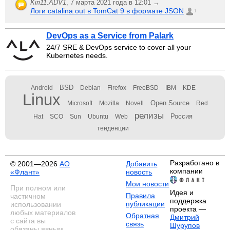
Kiri11.ADV1
,
7 марта 2021 года в 12:01 →
Логи catalina.out в TomCat 9 в формате JSON
1
DevOps as a Service from Palark
24/7 SRE & DevOps service to cover all your
Kubernetes needs.
BSD
Android
Debian
Firefox
FreeBSD
IBM
KDE
Linux
Open Source
Microsoft
Mozilla
Novell
Red
релизы
Россия
Hat
SCO
Sun
Ubuntu
Web
тенденции
Разработано в
© 2001—2026
АО
Добавить
компании
«Флант»
новость
Мои новости
При полном или
Идея и
Правила
частичном
поддержка
публикации
использовании
проекта —
любых материалов
Обратная
Дмитрий
с сайта вы
связь
Шурупов
обязаны явным