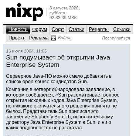
8 августа 2026,
суббота,
02:33:39 MSK
Новости
Форум
Софт
Статьи
Рецепты
Ссылки
Проект
Реклама
Войти
Постучаться
16 июля 2004, 11:05
Sun подумывает об открытии Java
Enterprise System
Серверное Java-ПО можно смело добавлять в
список open-source кандидатов Sun.
Компания в четверг обнародовала заявление, в
котором сообщается, «Sun рассматривает вопрос
открытия исходных кодов Java Enterprise System,
но никакого окончательного решения принято не
было». Представитель Sun приписал это
заявление Stephen’у Borcich, исполнительному
директору Java Enterprise System в Sun, и ни о
каких подробностях не рассказал.