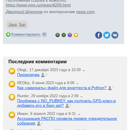
Постоянная ссылка к новости:
https://www.nixp.ru/news/4209.html
.
Дмитрий Шурупов
по материалам
news.com
.
Java
,
Sun
(
)
Комментировать
0
Последние комментарии
OlegL
,
17 декабря 2023 года в 15:00 →
Перекличка
21
REDkiy
,
8 июня 2023 года в 9:09 →
Как «замокать» файл для юниттеста в Python?
2
fhunter
,
29 ноября 2022 года в 2:09 →
Проблема с NO_PUBKEY: как получить GPG-ключ и
добавить его в базу apt?
6
Иванн
,
9 апреля 2022 года в 8:31 →
Ассоциация РАСПО провела первое учредительное
собрание
1