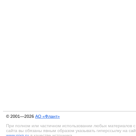
© 2001—2026
АО «Флант»
При полном или частичном использовании любых материалов с
сайта вы обязаны явным образом указывать гиперссылку на сай
www.nixp.ru
в качестве источника.