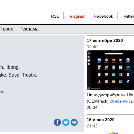
RSS
Telegram
Facebook
Twitte
Проект
Реклама
17 сентября 2020
09:40
h, libpng.
e, Suse, Trustix.
ml
.
Linux-дистрибутивы Ub
(OEMPack)
обновились
20.04
16 июня 2020
21:42