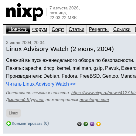
7 августа 2026,
пятница,
22:03:22 MSK
Новости
Форум
Софт
Статьи
Рецепты
Ссылки
3 июля 2004, 20:34
Linux Advisory Watch (2 июля, 2004)
Свежий выпуск еженедельного обзора по безопасности.
Пакеты: apache, dhcp, kernel, mailman, gzip, Pavuk, Esearc
Производители: Debian, Fedora, FreeBSD, Gentoo, Mandrak
Читать Linux Advisory Watch >>
Постоянная ссылка к новости:
https://www.nixp.ru/news/4127.ht
Дмитрий Шурупов
по материалам
newsforge.com
.
Linux
(
)
Комментировать
0