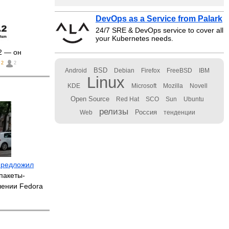
DevOps as a Service from Palark
24/7 SRE & DevOps service to cover all
your Kubernetes needs.
2 — он
2
2
BSD
Android
Debian
Firefox
FreeBSD
IBM
Linux
KDE
Microsoft
Mozilla
Novell
Open Source
Red Hat
SCO
Sun
Ubuntu
релизы
Россия
Web
тенденции
предложил
пакеты-
лении Fedora