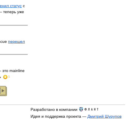
енил статус
с
 — теперь уже
scue
перешел
 это mainline
ь
1
Разработано в компании
Идея и поддержка проекта —
Дмитрий Шурупов