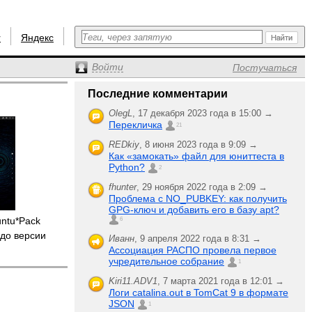
r
Яндекс
Войти
Постучаться
Последние комментарии
OlegL
,
17 декабря 2023 года в 15:00 →
Перекличка
21
REDkiy
,
8 июня 2023 года в 9:09 →
Как «замокать» файл для юниттеста в
Python?
2
fhunter
,
29 ноября 2022 года в 2:09 →
Проблема с NO_PUBKEY: как получить
GPG-ключ и добавить его в базу apt?
untu*Pack
6
до версии
Иванн
,
9 апреля 2022 года в 8:31 →
Ассоциация РАСПО провела первое
учредительное собрание
1
Kiri11.ADV1
,
7 марта 2021 года в 12:01 →
Логи catalina.out в TomCat 9 в формате
JSON
1