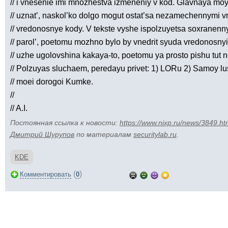
// i vnesenie imi mnozhestva izmeneniy v kod. Glavnaya moy
// uznat’, naskol’ko dolgo mogut ostat’sa nezamechennymi 
// vredonosnye kody. V tekste vyshe ispolzuyetsa soxranenn
// parol’, poetomu mozhno bylo by vnedrit syuda vredonosnyi
// uzhe ugolovshina kakaya-to, poetomu ya prosto pishu tut ne
// Polzuyas sluchaem, peredayu privet: 1) LORu 2) Samoy 
// moei dorogoi Kumke.
//
// A.I.
Постоянная ссылка к новости:
https://www.nixp.ru/news/3849.ht
Дмитрий Шурупов
по материалам
securitylab.ru
.
KDE
(
)
Комментировать
0