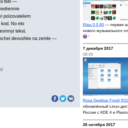
a tsel —
vnedrennie
yi polzovatelem
 kod. No eto
Elisa 0.0.80
— первая а
нового музыкального п
vinnyi tekst.
1
luschei devushke na zemle —
7 декабря 2017
08:05
ml
.
Rosa Desktop Fresh R1
обновлённый Linux-дис
России с KDE 4 и Plas
26 октября 2017