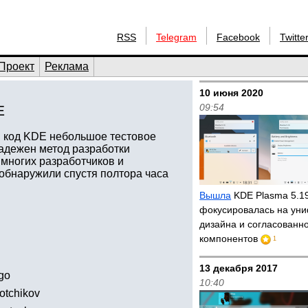
RSS
Telegram
Facebook
Twitte
Проект
Реклама
10 июня 2020
09:54
E
ый код KDE небольшое тестовое
адежен метод разработки
 многих разработчиков и
обнаружили спустя полтора часа
Вышла
KDE Plasma 5.1
фокусировалась на ун
дизайна и согласованн
компонентов
1
13 декабря 2017
ogo
10:40
botchikov