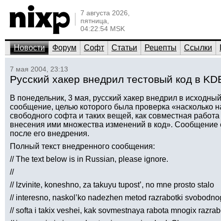
7 августа 2026,
пятница,
04:22:54 MSK
Новости
Форум
Софт
Статьи
Рецепты
Ссылки
7 мая 2004, 23:13
Русский хакер внедрил тестовый код в KD
В понедельник, 3 мая, русский хакер внедрил в исходн
сообщение, целью которого была проверка «насколько н
свободного софта и таких вещей, как совместная работа
внесения ими множества изменений в код». Сообщение 
после его внедрения.
Полный текст внедренного сообщения:
// The text below is in Russian, please ignore.
//
// Izvinite, koneshno, za takuyu tupost’, no mne prosto stalo
// interesno, naskol’ko nadezhen metod razrabotki svobodn
// softa i takix veshei, kak sovmestnaya rabota mnogix razra