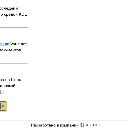
оследним
со средой KDE
авили
Vault для
документов
ва на Linux-
болочкой
1
Разработано в компании