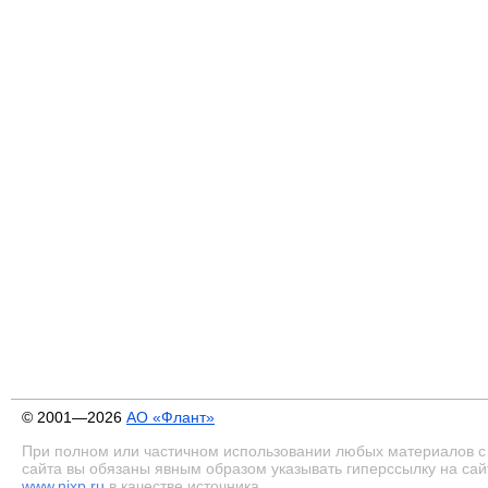
© 2001—2026
АО «Флант»
При полном или частичном использовании любых материалов с
сайта вы обязаны явным образом указывать гиперссылку на сай
www.nixp.ru
в качестве источника.