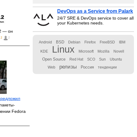
DevOps as a Service from Palark
24/7 SRE & DevOps service to cover all
your Kubernetes needs.
2 — он
2
2
BSD
Android
Debian
Firefox
FreeBSD
IBM
Linux
KDE
Microsoft
Mozilla
Novell
Open Source
Red Hat
SCO
Sun
Ubuntu
релизы
Россия
Web
тенденции
предложил
пакеты-
лении Fedora