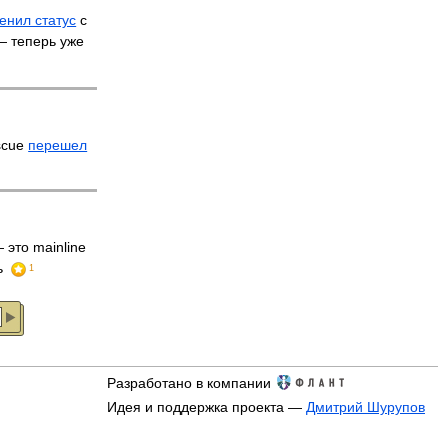
енил статус
с
 — теперь уже
scue
перешел
 это mainline
ь
1
Разработано в компании
Идея и поддержка проекта —
Дмитрий Шурупов