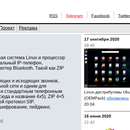
RSS
Telegram
Facebook
Twitte
Проект
Реклама
17 сентября 2020
09:40
я система Linux и процессор
нальный IP-телефон,
тер Bluetooth. Такой как ZIP
ящих и исходящих звонков,
ной сети и одним для
, и стандартным телефонным
Linux-дистрибутивы Ub
юда и название 4х5). ZIP 4×5
(OEMPack)
обновились
й протокол SIP.
20.04
шифрование, пейджинг,
16 июня 2020
ml
.
21:42