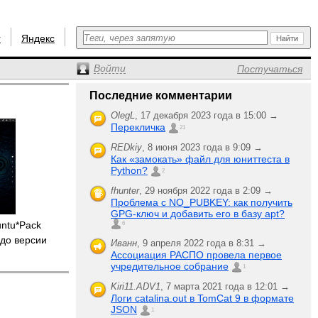
r
Яндекс
Войти
Постучаться
Последние комментарии
OlegL
,
17 декабря 2023 года в 15:00 →
Перекличка
21
REDkiy
,
8 июня 2023 года в 9:09 →
Как «замокать» файл для юниттеста в
Python?
2
fhunter
,
29 ноября 2022 года в 2:09 →
Проблема с NO_PUBKEY: как получить
GPG-ключ и добавить его в базу apt?
untu*Pack
6
до версии
Иванн
,
9 апреля 2022 года в 8:31 →
Ассоциация РАСПО провела первое
учредительное собрание
1
Kiri11.ADV1
,
7 марта 2021 года в 12:01 →
Логи catalina.out в TomCat 9 в формате
JSON
1