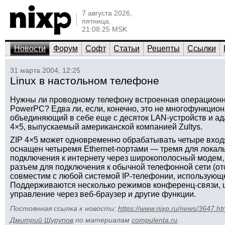
7 августа 2026,
пятница,
21:08:25 MSK
Новости
Форум
Софт
Статьи
Рецепты
Ссылки
31 марта 2004, 12:25
Linux в настольном телефоне
Нужны ли проводному телефону встроенная операционна
PowerPC? Едва ли, если, конечно, это не многофункцио
объединяющий в себе еще с десяток LAN-устройств и адап
4×5, выпускаемый американской компанией Zultys.
ZIP 4×5 может одновременно обрабатывать четыре вход
оснащен четыремя Ethernet-портами — тремя для локаль
подключения к интернету через широкополосный модем
разъем для подключения к обычной телефонной сети (отс
совместим с любой системой IP-телефонии, использующе
Поддерживаются несколько режимов конференц-связи, 
управление через веб-браузер и другие функции.
Постоянная ссылка к новости:
https://www.nixp.ru/news/3647.ht
Дмитрий Шурупов
по материалам
compulenta.ru
.