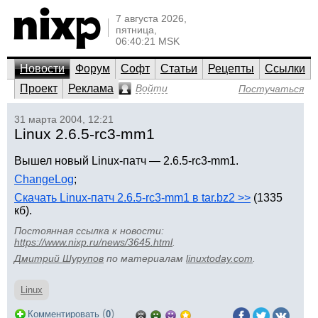
7 августа 2026,
пятница,
06:40:21 MSK
Новости
Форум
Софт
Статьи
Рецепты
Ссылки
Проект
Реклама
Войти
Постучаться
31 марта 2004, 12:21
Linux 2.6.5-rc3-mm1
Вышел новый Linux-патч — 2.6.5-rc3-mm1.
ChangeLog
;
Скачать Linux-патч 2.6.5-rc3-mm1 в tar.bz2 >>
(1335
кб).
Постоянная ссылка к новости:
https://www.nixp.ru/news/3645.html
.
Дмитрий Шурупов
по материалам
linuxtoday.com
.
Linux
(
)
Комментировать
0