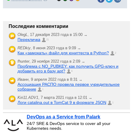
Последние комментарии
OlegL
,
17 декабря 2023 года в 15:00 →
Перекличка
21
REDkiy
,
8 июня 2023 года в 9:09 →
Как «замокать» файл для юниттеста в Python?
2
fhunter
,
29 ноября 2022 года в 2:09 →
Проблема с NO_PUBKEY: как получить GPG-ключ и
добавить его в базу apt?
6
Иванн
,
9 апреля 2022 года в 8:31 →
Ассоциация РАСПО провела первое учредительное
собрание
1
Kiri11.ADV1
,
7 марта 2021 года в 12:01 →
Логи catalina.out в TomCat 9 в формате JSON
1
DevOps as a Service from Palark
24/7 SRE & DevOps service to cover all your
Kubernetes needs.