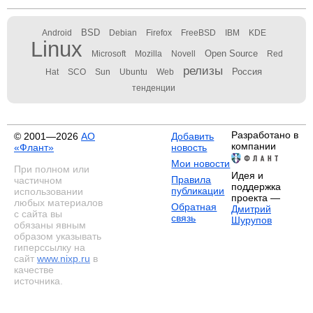
BSD
Android
Debian
Firefox
FreeBSD
IBM
KDE
Linux
Open Source
Microsoft
Mozilla
Novell
Red
релизы
Россия
Hat
SCO
Sun
Ubuntu
Web
тенденции
Разработано в
© 2001—2026
АО
Добавить
компании
«Флант»
новость
Мои новости
При полном или
Идея и
Правила
частичном
поддержка
публикации
использовании
проекта —
любых материалов
Обратная
Дмитрий
с сайта вы
связь
Шурупов
обязаны явным
образом указывать
гиперссылку на
сайт
www.nixp.ru
в
качестве
источника.