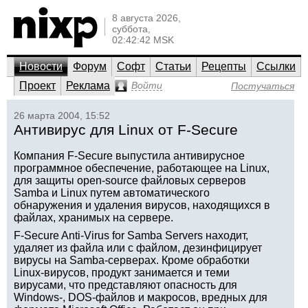
8 августа 2026,
суббота,
02:42:42 MSK
Новости
Форум
Софт
Статьи
Рецепты
Ссылки
Проект
Реклама
Войти
Постучаться
26 марта 2004, 15:52
Антивирус для Linux от F-Secure
Компания F-Secure выпустила антивирусное
программное обеспечение, работающее на Linux,
для защиты open-source файловых серверов
Samba и Linux путем автоматического
обнаружения и удаления вирусов, находящихся в
файлах, хранимых на сервере.
F-Secure Anti-Virus for Samba Servers находит,
удаляет из файла или с файлом, дезинфицирует
вирусы на Samba-серверах. Кроме обработки
Linux-вирусов, продукт занимается и теми
вирусами, что представляют опасность для
Windows-, DOS-файлов и макросов, вредных для