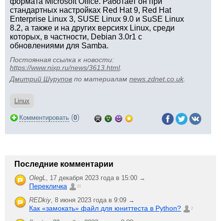
формата Microsoft Office. Работает он при
стандартных настройках Red Hat 9, Red Hat
Enterprise Linux 3, SUSE Linux 9.0 и SuSE Linux
8.2, а также и на других версиях Linux, среди
которых, в частности, Debian 3.0r1 с
обновлениями для Samba.
Постоянная ссылка к новости:
https://www.nixp.ru/news/3613.html
.
Дмитрий Шурупов
по материалам
news.zdnet.co.uk
.
Linux
(
)
Комментировать
0
Последние комментарии
OlegL
,
17 декабря 2023 года в 15:00 →
Перекличка
21
REDkiy
,
8 июня 2023 года в 9:09 →
Как «замокать» файл для юниттеста в Python?
2