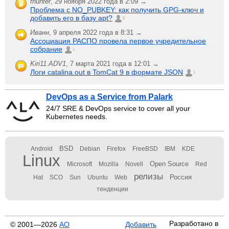
fhunter
,
29 ноября 2022 года в 2:09 →
Проблема с NO_PUBKEY: как получить GPG-ключ и
добавить его в базу apt?
6
Иванн
,
9 апреля 2022 года в 8:31 →
Ассоциация РАСПО провела первое учредительное
собрание
1
Kiri11.ADV1
,
7 марта 2021 года в 12:01 →
Логи catalina.out в TomCat 9 в формате JSON
1
DevOps as a Service from Palark
24/7 SRE & DevOps service to cover all your
Kubernetes needs.
BSD
Android
Debian
Firefox
FreeBSD
IBM
KDE
Linux
Open Source
Microsoft
Mozilla
Novell
Red
релизы
Россия
Hat
SCO
Sun
Ubuntu
Web
тенденции
Разработано в
© 2001—2026
АО
Добавить