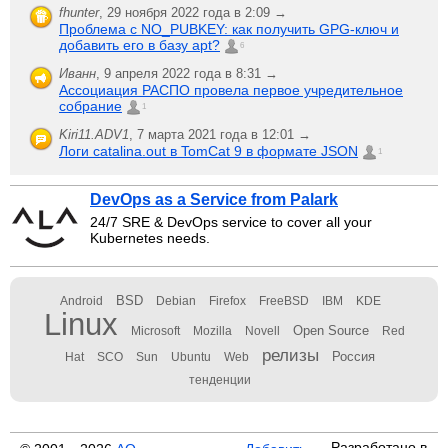
fhunter
,
29 ноября 2022 года в 2:09 →
Проблема с NO_PUBKEY: как получить GPG-ключ и
добавить его в базу apt?
6
Иванн
,
9 апреля 2022 года в 8:31 →
Ассоциация РАСПО провела первое учредительное
собрание
1
Kiri11.ADV1
,
7 марта 2021 года в 12:01 →
Логи catalina.out в TomCat 9 в формате JSON
1
DevOps as a Service from Palark
24/7 SRE & DevOps service to cover all your
Kubernetes needs.
BSD
Android
Debian
Firefox
FreeBSD
IBM
KDE
Linux
Open Source
Microsoft
Mozilla
Novell
Red
релизы
Россия
Hat
SCO
Sun
Ubuntu
Web
тенденции
Разработано в