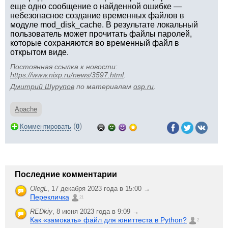
еще одно сообщение о найденной ошибке —
небезопасное создание временных файлов в
модуле mod_disk_cache. В результате локальный
пользователь может прочитать файлы паролей,
которые сохраняются во временный файл в
открытом виде.
Постоянная ссылка к новости:
https://www.nixp.ru/news/3597.html
.
Дмитрий Шурупов
по материалам
osp.ru
.
Apache
(
)
Комментировать
0
Последние комментарии
OlegL
,
17 декабря 2023 года в 15:00 →
Перекличка
21
REDkiy
,
8 июня 2023 года в 9:09 →
Как «замокать» файл для юниттеста в Python?
2