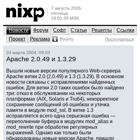
7 августа 2026,
пятница,
19:01:39 MSK
Новости
Форум
Софт
Статьи
Рецепты
Ссылки
Проект
Реклама
Войти
Постучаться
24 марта 2004, 09:03
Apache 2.0.49 и 1.3.29
Вышли новые версии популярного Web-сервера
Apache ветки 2.0 (2.0.49) и 1.3 (1.3.29). В основном
новости связаны с исправлениями найденных
ошибок. Для ветки 2.0 таких ошибок было найдено
три: отказ в обслуживании на некоторых
платформах (AIX, Solaris и Tru64), некорректное
сохранение сообщений об ошибках и утечка
памяти в модуле mod_ssl. В ветке 1.3
исправляется всего одна серьезная ошибка —
переполнение буфера в модулях mod_alias и
mod_rewrite при обработке регулярных
выражений. Однако как только были
обнародованы новые версии Apache, пришло