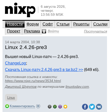
6 августа 2026,
четверг,
13:56:59 MSK
Новости
Форум
Софт
Статьи
Рецепты
Ссылки
Проект
Реклама
Войти
Постучаться
14 марта 2004, 10:38
Linux 2.4.26-pre3
Вышел новый Linux-патч — 2.4.26-pre3.
ChangeLog
;
Скачать Linux-патч 2.4.26-pre3 в tar.bz2 >>
(649 кб).
Постоянная ссылка к новости:
https://www.nixp.ru/news/3534.html
.
Дмитрий Шурупов
по материалам
linuxtoday.com
.
Linux
(
)
Комментировать
0