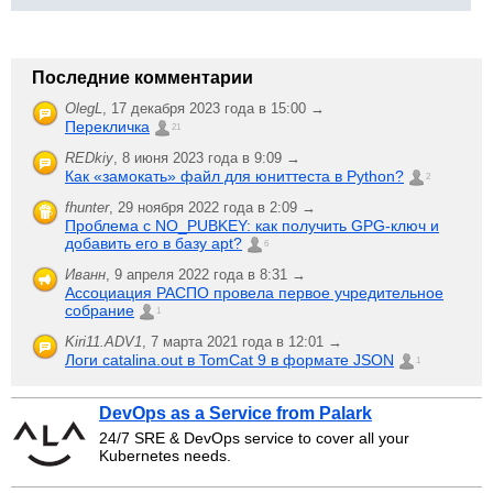
Последние комментарии
OlegL
,
17 декабря 2023 года в 15:00 →
Перекличка
21
REDkiy
,
8 июня 2023 года в 9:09 →
Как «замокать» файл для юниттеста в Python?
2
fhunter
,
29 ноября 2022 года в 2:09 →
Проблема с NO_PUBKEY: как получить GPG-ключ и
добавить его в базу apt?
6
Иванн
,
9 апреля 2022 года в 8:31 →
Ассоциация РАСПО провела первое учредительное
собрание
1
Kiri11.ADV1
,
7 марта 2021 года в 12:01 →
Логи catalina.out в TomCat 9 в формате JSON
1
DevOps as a Service from Palark
24/7 SRE & DevOps service to cover all your
Kubernetes needs.