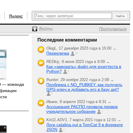
r
Яндекс
Войти
Постучаться
Последние комментарии
OlegL
,
17 декабря 2023 года в 15:00 →
Перекличка
21
REDkiy
,
8 июня 2023 года в 9:09 →
Как «замокать» файл для юниттеста в
Python?
2
fhunter
,
29 ноября 2022 года в 2:09 →
9 — команда
Проблема с NO_PUBKEY: как получить
GPG-ключ и добавить его в базу apt?
ификации
6
ости
Иванн
,
9 апреля 2022 года в 8:31 →
Ассоциация РАСПО провела первое
учредительное собрание
1
Kiri11.ADV1
,
7 марта 2021 года в 12:01 →
Логи catalina.out в TomCat 9 в формате
JSON
1