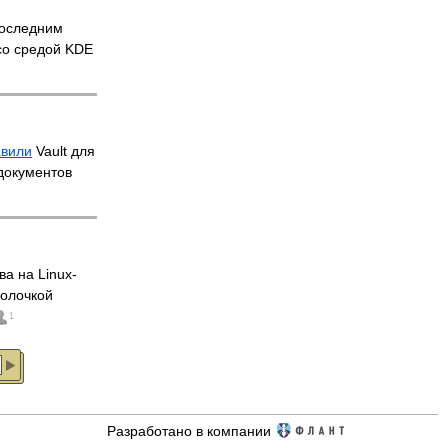
оследним
со средой KDE
авили
Vault для
документов
ва на Linux-
болочкой
1
Разработано в компании