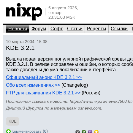
6 августа 2026,
четверг,
23:31:03 MSK
Новости
Форум
Софт
Статьи
Рецепты
Ссылки
10 марта 2004, 15:38
KDE 3.2.1
Вышла новая версия популярной графической среды дл
KDE 3.2.1. В релизе исправлены ошибки, о которых сооб
также доведены до ума локализации интерфейса.
Официальный анонс KDE 3.2.1 >>
Обо всех изменениях >>
(Changelog)
FTP для скачивания KDE 3.2.1 >>
(Россия)
Постоянная ссылка к новости:
https://www.nixp.ru/news/3508.ht
Дмитрий Шурупов
по материалам
osnews.com
.
KDE
(
)
Комментировать
0