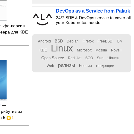
DevOps as a Service from Palark
24/7 SRE & DevOps service to cover all
your Kubernetes needs.
льфа-версия
леера для KDE
BSD
Android
Debian
Firefox
FreeBSD
IBM
Linux
KDE
Microsoft
Mozilla
Novell
Open Source
Red Hat
SCO
Sun
Ubuntu
релизы
Россия
Web
тенденции
0
—
трибутив из
ma 5
1