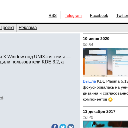
RSS
Telegram
Facebook
Twitte
Проект
Реклама
10 июня 2020
09:54
я X Window под UNIX-системы —
щили пользователи KDE 3.2, а
Вышла
KDE Plasma 5.1
фокусировалась на ун
дизайна и согласованн
ml
.
компонентов
1
13 декабря 2017
10:40