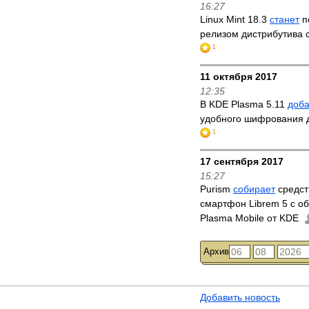
16:27
Linux Mint 18.3
станет
п
релизом дистрибутива 
1
11 октября 2017
12:35
В KDE Plasma 5.11
доб
удобного шифрования 
1
17 сентября 2017
15:27
Purism
собирает
средст
смартфон Librem 5 с о
Plasma Mobile от KDE
Архив
Добавить новость