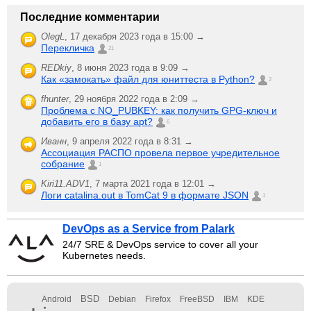
Последние комментарии
OlegL
,
17 декабря 2023 года в 15:00 →
Перекличка
21
REDkiy
,
8 июня 2023 года в 9:09 →
Как «замокать» файл для юниттеста в Python?
2
fhunter
,
29 ноября 2022 года в 2:09 →
Проблема с NO_PUBKEY: как получить GPG-ключ и
добавить его в базу apt?
6
Иванн
,
9 апреля 2022 года в 8:31 →
Ассоциация РАСПО провела первое учредительное
собрание
1
Kiri11.ADV1
,
7 марта 2021 года в 12:01 →
Логи catalina.out в TomCat 9 в формате JSON
1
DevOps as a Service from Palark
24/7 SRE & DevOps service to cover all your
Kubernetes needs.
BSD
Android
Debian
Firefox
FreeBSD
IBM
KDE