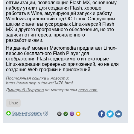
оптимизации, позволяющие Flash MX, основному
набору утилит для создания Flash, хорошо
работать в Wine, эмулирующей запуск и работу
Windows-приложений под ОС Linux. Следующим
шагом станет выпуск родных Linux-версий Flash
MX и другого программного обеспечения, но это
зависит от интереса, проявленного
разработчиками.
На данный момент Macromedia предлагает Linux-
версию бесплатного Flash Player для
отображения Flash-содержимого и некоторые
Linux-вариации серверных приложений, но не для
создания Web-графики и приложений.
Постоянная ссылка к новости:
https://www.nixp.ru/news/3476.html
.
Дмитрий Шурупов
по материалам
news.com
.
Linux
(
)
Комментировать
0