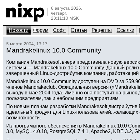
6 августа 2026,
четверг,
23:11:10 MSK
Новости
Форум
Софт
Статьи
Рецепты
Ссылки
5 марта 2004, 13:17
Mandrakelinux 10.0 Community
Компания Mandrakesoft вчера представила новую верси
системы — Mandrakelinux 10.0 Community. Данный релиз
завершенный Linux-дистрибутив компании, работающий н
Mandrakelinux 10.0 Community доступен на DVD за $59.9
членов Mandrakeclub. Официальная версия («Mandrakelinu
выходу в мае 2004 года. Именно она поступит на рынок
пользователям, так и небольшим предприятиям.
По новым планам разработки Mandrakesoft дистрибутив 
идеальный продукт для Linux-пользователей, желающих
возмножности.
Из программного обеспечения в Mandrakelinux 10.0 Commu
3.0, MySQL 4.0.18, PostqreSQL 7.4.1, Apache2, KDE 3.2, G