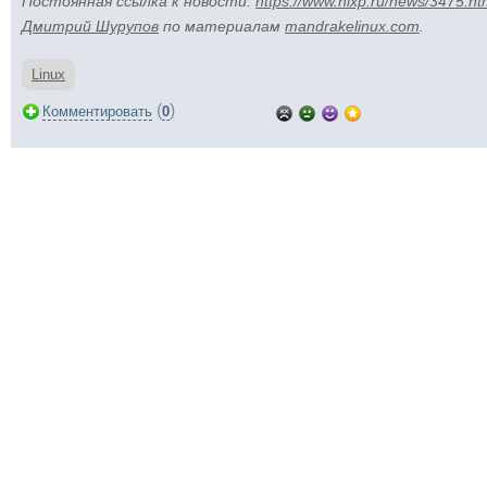
Постоянная ссылка к новости:
https://www.nixp.ru/news/3475.ht
Дмитрий Шурупов
по материалам
mandrakelinux.com
.
Linux
(
)
Комментировать
0