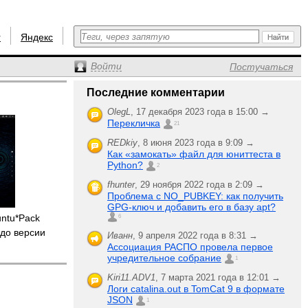
r
Яндекс
Войти
Постучаться
Последние комментарии
OlegL
,
17 декабря 2023 года в 15:00 →
Перекличка
21
REDkiy
,
8 июня 2023 года в 9:09 →
Как «замокать» файл для юниттеста в
Python?
2
fhunter
,
29 ноября 2022 года в 2:09 →
Проблема с NO_PUBKEY: как получить
GPG-ключ и добавить его в базу apt?
untu*Pack
6
до версии
Иванн
,
9 апреля 2022 года в 8:31 →
Ассоциация РАСПО провела первое
учредительное собрание
1
Kiri11.ADV1
,
7 марта 2021 года в 12:01 →
Логи catalina.out в TomCat 9 в формате
JSON
1