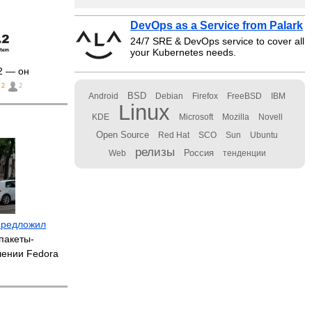
DevOps as a Service from Palark
24/7 SRE & DevOps service to cover all
your Kubernetes needs.
2 — он
2
2
BSD
Android
Debian
Firefox
FreeBSD
IBM
Linux
KDE
Microsoft
Mozilla
Novell
Open Source
Red Hat
SCO
Sun
Ubuntu
релизы
Россия
Web
тенденции
предложил
пакеты-
лении Fedora