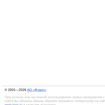
© 2001—2026
АО «Флант»
При полном или частичном использовании любых материалов с
сайта вы обязаны явным образом указывать гиперссылку на сай
www.nixp.ru
в качестве источника.