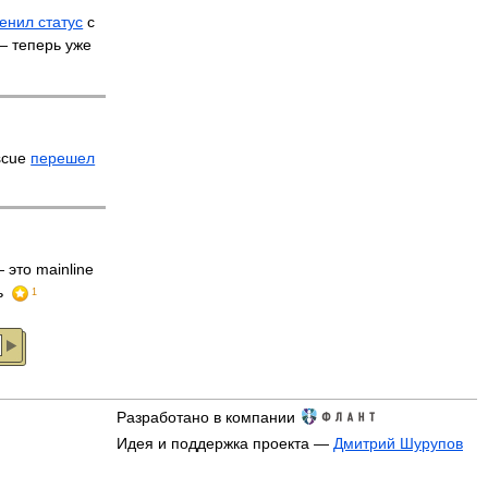
енил статус
с
 — теперь уже
scue
перешел
 это mainline
ь
1
Разработано в компании
Идея и поддержка проекта —
Дмитрий Шурупов