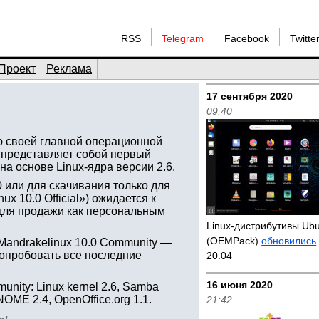
RSS
Telegram
Facebook
Twitte
Проект
Реклама
17 сентября 2020
09:40
ю своей главной операционной
 представляет собой первый
а основе Linux-ядра версии 2.6.
0 или для скачивания только для
x 10.0 Official») ожидается к
 для продажи как персональным
Linux-дистрибутивы Ub
(OEMPack)
обновились
Mandrakelinux 10.0 Community —
 опробовать все последние
20.04
16 июня 2020
nity: Linux kernel 2.6, Samba
NOME 2.4, OpenOffice.org 1.1.
21:42