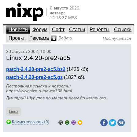
6 августа 2026,
четверг,
12:15:37 MSK
Новости
Форум
Софт
Статьи
Рецепты
Ссылки
Проект
Реклама
Войти
Постучаться
20 августа 2002, 10:00
Linux 2.4.20-pre2-ac5
patch-2.4.20-pre2-ac5.bz2
(1426 кб);
patch-2.4.20-pre2-ac5.gz
(1827 кб).
Постоянная ссылка к новости:
https://www.nixp.ru/news/338.html
.
Дмитрий Шурупов
по материалам
ftp.kernel.org
.
Linux
(
)
Комментировать
0