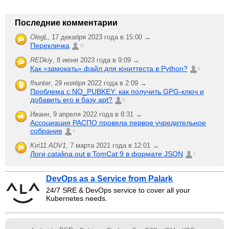
Последние комментарии
OlegL
,
17 декабря 2023 года в 15:00 →
Перекличка
21
REDkiy
,
8 июня 2023 года в 9:09 →
Как «замокать» файл для юниттеста в Python?
2
fhunter
,
29 ноября 2022 года в 2:09 →
Проблема с NO_PUBKEY: как получить GPG-ключ и
добавить его в базу apt?
6
Иванн
,
9 апреля 2022 года в 8:31 →
Ассоциация РАСПО провела первое учредительное
собрание
1
Kiri11.ADV1
,
7 марта 2021 года в 12:01 →
Логи catalina.out в TomCat 9 в формате JSON
1
DevOps as a Service from Palark
24/7 SRE & DevOps service to cover all your
Kubernetes needs.