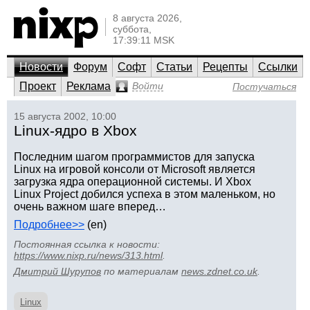
8 августа 2026,
суббота,
17:39:11 MSK
Новости
Форум
Софт
Статьи
Рецепты
Ссылки
Проект
Реклама
Войти
Постучаться
15 августа 2002, 10:00
Linux-ядро в Xbox
Последним шагом программистов для запуска
Linux на игровой консоли от Microsoft является
загрузка ядра операционной системы. И Xbox
Linux Project добился успеха в этом маленьком, но
очень важном шаге вперед…
Подробнее>>
(en)
Постоянная ссылка к новости:
https://www.nixp.ru/news/313.html
.
Дмитрий Шурупов
по материалам
news.zdnet.co.uk
.
Linux