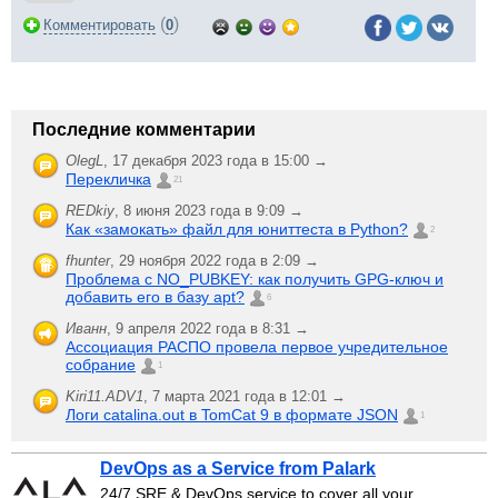
(
)
Комментировать
0
Последние комментарии
OlegL
,
17 декабря 2023 года в 15:00 →
Перекличка
21
REDkiy
,
8 июня 2023 года в 9:09 →
Как «замокать» файл для юниттеста в Python?
2
fhunter
,
29 ноября 2022 года в 2:09 →
Проблема с NO_PUBKEY: как получить GPG-ключ и
добавить его в базу apt?
6
Иванн
,
9 апреля 2022 года в 8:31 →
Ассоциация РАСПО провела первое учредительное
собрание
1
Kiri11.ADV1
,
7 марта 2021 года в 12:01 →
Логи catalina.out в TomCat 9 в формате JSON
1
DevOps as a Service from Palark
24/7 SRE & DevOps service to cover all your