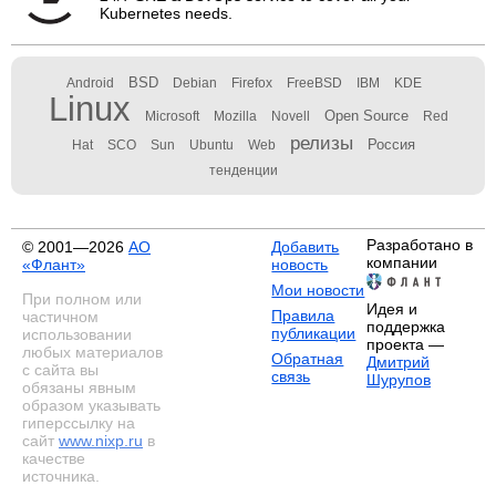
Kubernetes needs.
BSD
Android
Debian
Firefox
FreeBSD
IBM
KDE
Linux
Open Source
Microsoft
Mozilla
Novell
Red
релизы
Россия
Hat
SCO
Sun
Ubuntu
Web
тенденции
Разработано в
© 2001—2026
АО
Добавить
компании
«Флант»
новость
Мои новости
При полном или
Идея и
Правила
частичном
поддержка
публикации
использовании
проекта —
любых материалов
Обратная
Дмитрий
с сайта вы
связь
Шурупов
обязаны явным
образом указывать
гиперссылку на
сайт
www.nixp.ru
в
качестве
источника.