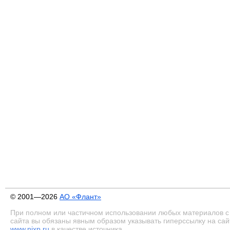
© 2001—2026
АО «Флант»
При полном или частичном использовании любых материалов с
сайта вы обязаны явным образом указывать гиперссылку на сай
www.nixp.ru
в качестве источника.