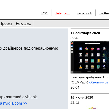
RSS
Telegram
Facebook
Twitte
Проект
Реклама
17 сентября 2020
09:40
их драйверов под операционную
Linux-дистрибутивы Ub
(OEMPack)
обновились
20.04
риложений с vblank.
16 июня 2020
21:42
а nvidia.com >>