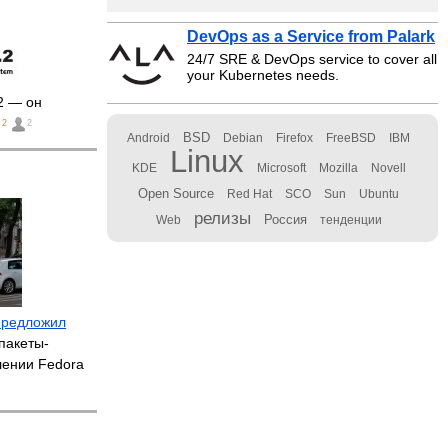
DevOps as a Service from Palark
24/7 SRE & DevOps service to cover all
your Kubernetes needs.
2 — он
2
2
BSD
Android
Debian
Firefox
FreeBSD
IBM
Linux
KDE
Microsoft
Mozilla
Novell
Open Source
Red Hat
SCO
Sun
Ubuntu
релизы
Россия
Web
тенденции
предложил
пакеты-
лении Fedora