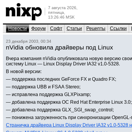
7 августа 2026,
пятница,
13:26:46 MSK
Новости
Форум
Софт
Статьи
Рецепты
Ссылки
23 декабря 2003, 00:34
nVidia обновила драйверы под Linux
Вчера компания nVidia опубликовала новую версию сво
систему Linux — Linux Display Driver IA32 v1.0-5328.
В новой версии:
— поддержка последних GeForce FX и Quadro FX;
— поддержка UBB и FSAA Stereo;
— исправлена поддержка GLXPixamp;
— добавлена поддержка ОС Red Hat Enterprise Linux 3.0;
— добавлена поддержка GLX_SGI_swap_control;
— понижена загруженность при синхронизации OpenGL-п
Страничка драйвера Linux Display Driver IA32 v1.0-5328 н