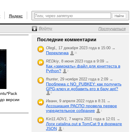
r
Яндекс
Войти
Постучаться
Последние комментарии
OlegL
,
17 декабря 2023 года в 15:00 →
Перекличка
21
REDkiy
,
8 июня 2023 года в 9:09 →
Как «замокать» файл для юниттеста в
Python?
2
fhunter
,
29 ноября 2022 года в 2:09 →
Проблема с NO_PUBKEY: как получить
GPG-ключ и добавить его в базу apt?
untu*Pack
6
до версии
Иванн
,
9 апреля 2022 года в 8:31 →
Ассоциация РАСПО провела первое
учредительное собрание
1
Kiri11.ADV1
,
7 марта 2021 года в 12:01 →
Логи catalina.out в TomCat 9 в формате
JSON
1