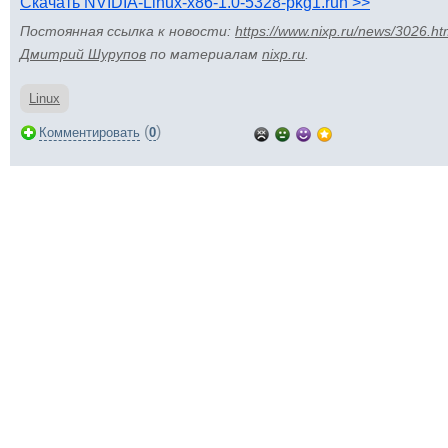
Скачать NVIDIA-Linux-x86-1.0-5328-pkg1.run >>
Постоянная ссылка к новости:
https://www.nixp.ru/news/3026.ht
Дмитрий Шурупов
по материалам
nixp.ru
.
Linux
(
)
Комментировать
0