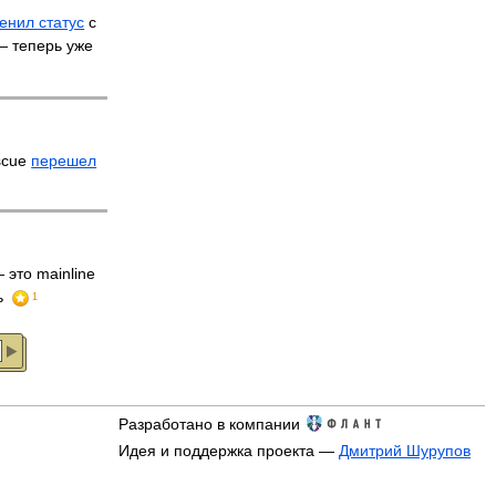
енил статус
с
 — теперь уже
scue
перешел
 это mainline
ь
1
Разработано в компании
Идея и поддержка проекта —
Дмитрий Шурупов