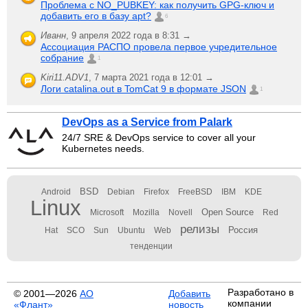
Проблема с NO_PUBKEY: как получить GPG-ключ и
добавить его в базу apt?
6
Иванн
,
9 апреля 2022 года в 8:31 →
Ассоциация РАСПО провела первое учредительное
собрание
1
Kiri11.ADV1
,
7 марта 2021 года в 12:01 →
Логи catalina.out в TomCat 9 в формате JSON
1
DevOps as a Service from Palark
24/7 SRE & DevOps service to cover all your
Kubernetes needs.
BSD
Android
Debian
Firefox
FreeBSD
IBM
KDE
Linux
Open Source
Microsoft
Mozilla
Novell
Red
релизы
Россия
Hat
SCO
Sun
Ubuntu
Web
тенденции
Разработано в
© 2001—2026
АО
Добавить
компании
«Флант»
новость