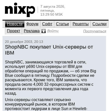
7 августа 2026,
пятница,
13:29:50 MSK
Новости
Форум
Софт
Статьи
Рецепты
Ссылки
Проект
Реклама
Войти
Постучаться
20 декабря 2003, 20:13
ShopNBC покупает Unix-серверы от
IBM
ShopNBC, занимающаяся торговлей в сети,
использует p690 Unix-серверы от IBM для
обработки операций по продажам, — об этом Big
Blue сообщил в пятницу. Подробности сделки не
раскрываются. Кроме того, IBM заявила, что
продала около 4,000 32-процессорных систем с
момента их первого представления два года
назад.
Unix-серверы составляют серьезно
конкурирующий рынок, в котором IBM
противостоит лидерам в лице Sun и Hewlett-