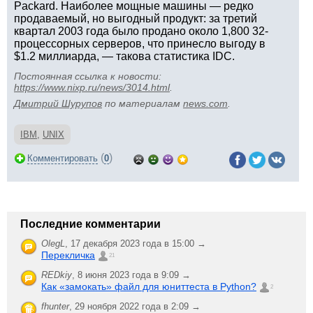
Packard. Наиболее мощные машины — редко
продаваемый, но выгодный продукт: за третий
квартал 2003 года было продано около 1,800 32-
процессорных серверов, что принесло выгоду в
$1.2 миллиарда, — такова статистика IDC.
Постоянная ссылка к новости:
https://www.nixp.ru/news/3014.html
.
Дмитрий Шурупов
по материалам
news.com
.
IBM
,
UNIX
(
)
Комментировать
0
Последние комментарии
OlegL
,
17 декабря 2023 года в 15:00 →
Перекличка
21
REDkiy
,
8 июня 2023 года в 9:09 →
Как «замокать» файл для юниттеста в Python?
2
fhunter
,
29 ноября 2022 года в 2:09 →