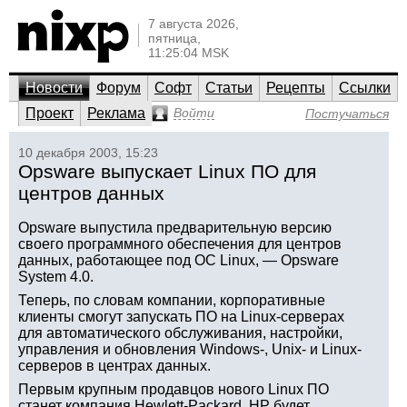
7 августа 2026,
пятница,
11:25:04 MSK
Новости
Форум
Софт
Статьи
Рецепты
Ссылки
Проект
Реклама
Войти
Постучаться
10 декабря 2003, 15:23
Opsware выпускает Linux ПО для
центров данных
Opsware выпустила предварительную версию
своего программного обеспечения для центров
данных, работающее под ОС Linux, — Opsware
System 4.0.
Теперь, по словам компании, корпоративные
клиенты смогут запускать ПО на Linux-серверах
для автоматического обслуживания, настройки,
управления и обновления Windows-, Unix- и Linux-
серверов в центрах данных.
Первым крупным продавцов нового Linux ПО
станет компания Hewlett-Packard. HP будет