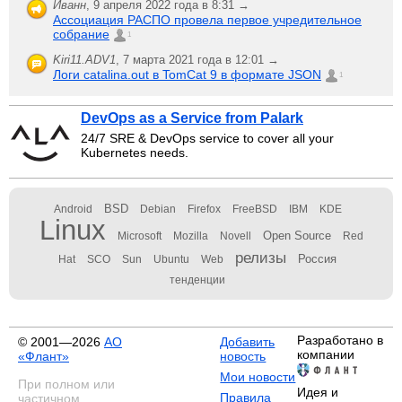
Иванн
,
9 апреля 2022 года в 8:31 →
Ассоциация РАСПО провела первое учредительное
собрание
1
Kiri11.ADV1
,
7 марта 2021 года в 12:01 →
Логи catalina.out в TomCat 9 в формате JSON
1
DevOps as a Service from Palark
24/7 SRE & DevOps service to cover all your
Kubernetes needs.
BSD
Android
Debian
Firefox
FreeBSD
IBM
KDE
Linux
Open Source
Microsoft
Mozilla
Novell
Red
релизы
Россия
Hat
SCO
Sun
Ubuntu
Web
тенденции
Разработано в
© 2001—2026
АО
Добавить
компании
«Флант»
новость
Мои новости
При полном или
Идея и
Правила
частичном