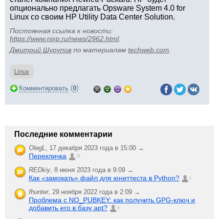
опционально предлагать Opsware System 4.0 for
Linux со своим HP Utility Data Center Solution.
Постоянная ссылка к новости:
https://www.nixp.ru/news/2962.html
.
Дмитрий Шурупов
по материалам
techweb.com
.
Linux
(
)
Комментировать
0
Последние комментарии
OlegL
,
17 декабря 2023 года в 15:00 →
Перекличка
21
REDkiy
,
8 июня 2023 года в 9:09 →
Как «замокать» файл для юниттеста в Python?
2
fhunter
,
29 ноября 2022 года в 2:09 →
Проблема с NO_PUBKEY: как получить GPG-ключ и
добавить его в базу apt?
6