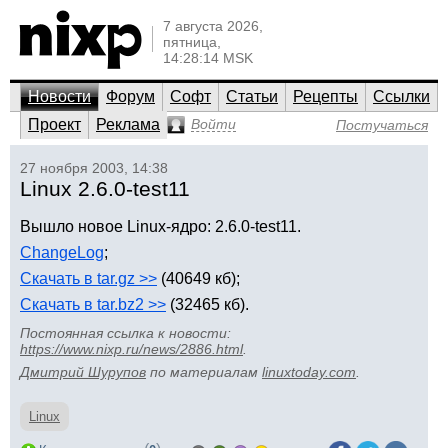
7 августа 2026,
пятница,
14:28:14 MSK
Новости
Форум
Софт
Статьи
Рецепты
Ссылки
Проект
Реклама
Войти
Постучаться
27 ноября 2003, 14:38
Linux 2.6.0-test11
Вышло новое Linux-ядро: 2.6.0-test11.
ChangeLog
;
Скачать в tar.gz >>
(40649 кб);
Скачать в tar.bz2 >>
(32465 кб).
Постоянная ссылка к новости:
https://www.nixp.ru/news/2886.html
.
Дмитрий Шурупов
по материалам
linuxtoday.com
.
Linux