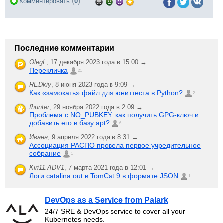
(
)
Комментировать
0
Последние комментарии
OlegL
,
17 декабря 2023 года в 15:00 →
Перекличка
21
REDkiy
,
8 июня 2023 года в 9:09 →
Как «замокать» файл для юниттеста в Python?
2
fhunter
,
29 ноября 2022 года в 2:09 →
Проблема с NO_PUBKEY: как получить GPG-ключ и
добавить его в базу apt?
6
Иванн
,
9 апреля 2022 года в 8:31 →
Ассоциация РАСПО провела первое учредительное
собрание
1
Kiri11.ADV1
,
7 марта 2021 года в 12:01 →
Логи catalina.out в TomCat 9 в формате JSON
1
DevOps as a Service from Palark
24/7 SRE & DevOps service to cover all your
Kubernetes needs.