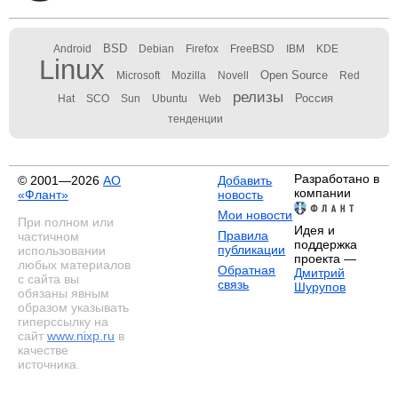
BSD
Android
Debian
Firefox
FreeBSD
IBM
KDE
Linux
Open Source
Microsoft
Mozilla
Novell
Red
релизы
Россия
Hat
SCO
Sun
Ubuntu
Web
тенденции
Разработано в
© 2001—2026
АО
Добавить
компании
«Флант»
новость
Мои новости
При полном или
Идея и
Правила
частичном
поддержка
публикации
использовании
проекта —
любых материалов
Обратная
Дмитрий
с сайта вы
связь
Шурупов
обязаны явным
образом указывать
гиперссылку на
сайт
www.nixp.ru
в
качестве
источника.